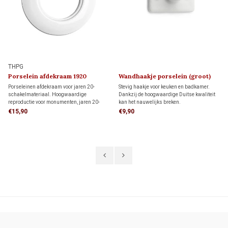
THPG
Porselein afdekraam 1920
Wandhaakje porselein (groot)
1920
Porseleinen afdekraam voor jaren 20-
Stevig haakje voor keuken en badkamer.
schakelmateriaal. Hoogwaardige
Dankzij de hoogwaardige Duitse kwaliteit
reproductie voor monumenten, jaren 20-
kan het nauwelijks breken.
woningen en klassieke interieurs.
€15,90
€9,90