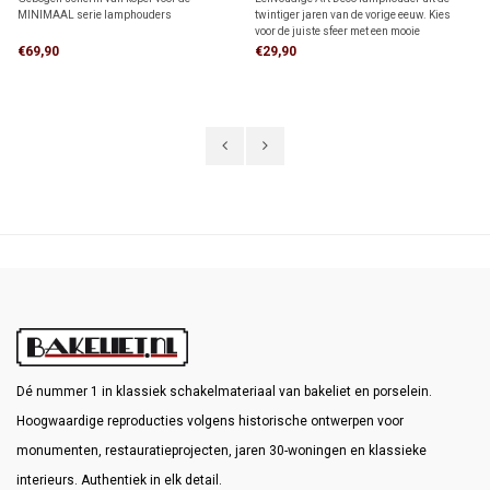
MINIMAAL serie lamphouders
twintiger jaren van de vorige eeuw. Kies
voor de juiste sfeer met een mooie
bijpassende LED kooldraadlamp.
€69,90
€29,90
Dé nummer 1 in klassiek schakelmateriaal van bakeliet en porselein.
Hoogwaardige reproducties volgens historische ontwerpen voor
monumenten, restauratieprojecten, jaren 30-woningen en klassieke
interieurs. Authentiek in elk detail.