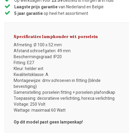
Op werkdagen voor
23:59
besteld is morgen al in huis
Laagste prijs garantie
van Nederland en België
5 jaar garantie
op heel het assortiment
Specificaties lamphouder wit porselein
Afmeting: Ø 100 x 52 mm
Afstand schroefgaten: 49 mm
Beschermingsgraad: IP20
Fitting: E27
Kleur: helder wit
Kwaliteitsklasse: A
Montagewijze: dmv schroeven in fitting (blinde
bevestiging)
Samenstelling: porselein fitting + porselein plafondkap
Toepassing: decoratieve verlichting, horeca verlichting
Voltage: 250 Volt
Wattage: maximaal 60 Watt
Op dit model past geen lampenkap!