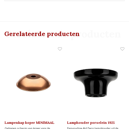
Gerelateerde producten
Gerelateerde producten
Lampenkap koper MINIMAAL
Lamphouder porselein 1925
Gebogen scherm van koper voor de
Eenvoudige Art Deco lamphouder uit de