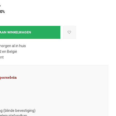
%
10%
AAN WINKELWAGEN
morgen al in huis
 en België
ent
porselein
g (blinde bevestiging)
selein plafondkap