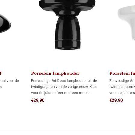
l
Porselein lamphouder
Porselein 
MINIMAAL 1920
aal voor de
Eenvoudige Art Deco lamphouder uit de
Eenvoudige Art
s.
twintiger jaren van de vorige eeuw. Kies
twintiger jaren
voor de juiste sfeer met een mooie
voor de juiste
bijpassende LED kooldraadlamp.
(LED) kooldraa
€29,90
€29,90