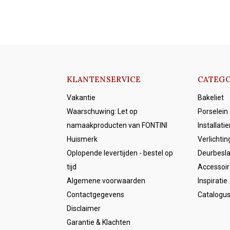
KLANTENSERVICE
CATEGO
Vakantie
Bakeliet
Waarschuwing: Let op
Porselein
namaakproducten van FONTINI
Installati
Huismerk
Verlichtin
Oplopende levertijden - bestel op
Deurbesl
tijd
Accessoir
Algemene voorwaarden
Inspiratie
Contactgegevens
Catalogu
Disclaimer
Garantie & Klachten