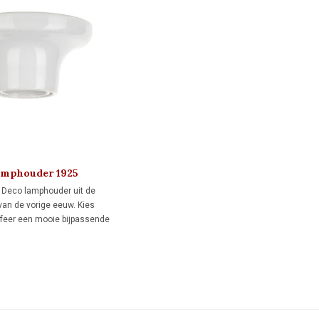
lamphouder 1925
 Deco lamphouder uit de
 van de vorige eeuw. Kies
 sfeer een mooie bijpassende
dlamp.