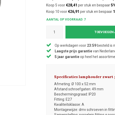
Koop 5 voor
€28,41
per stuk en bespaar
5
Koop 10 voor
€26,91
per stuk en bespaar
AANTAL OP VOORRAAD: 7
TOEVOEGEN 
Op werkdagen voor
23:59
besteld is 
Laagste prijs garantie
van Nederland
5 jaar garantie
op heel het assortim
Specificaties lamphouder zwart 
Afmeting: Ø 100 x 52 mm
Afstand schroefgaten: 49 mm
Beschermingsgraad: IP20
Fitting: E27
Kwaliteitsklasse: A
Montagewijze: dmv schroeven in fittin
Samenstelling: porselein fitting + por