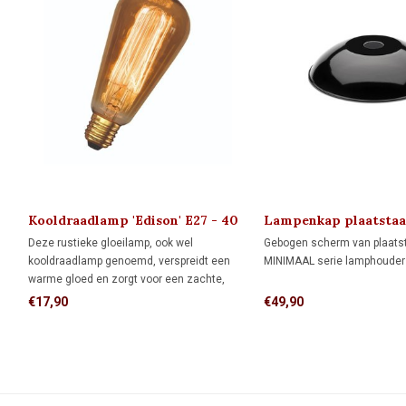
Kooldraadlamp 'Edison' E27 - 40
Lampenkap plaatstaa
Watt
MINIMAAL
Deze rustieke gloeilamp, ook wel
Gebogen scherm van plaatst
kooldraadlamp genoemd, verspreidt een
MINIMAAL serie lamphouder
warme gloed en zorgt voor een zachte,
klassieke uitstraling. Met deze klassieke
€17,90
€49,90
lamp creëer je een vooroorlogse sfeer vol
nostalgie.