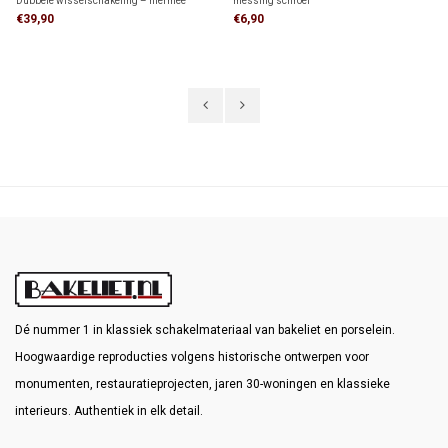
Dubbele wisselschakeling – hiermee
messing schroef
bedien je twee lampen onafhankelijk van
€39,90
€6,90
elkaar, elk vanaf twee locaties. Geschikt
voor (hotel)wisselschakelingen.
Dé nummer 1 in klassiek schakelmateriaal van bakeliet en porselein.
Hoogwaardige reproducties volgens historische ontwerpen voor
monumenten, restauratieprojecten, jaren 30-woningen en klassieke
interieurs. Authentiek in elk detail.