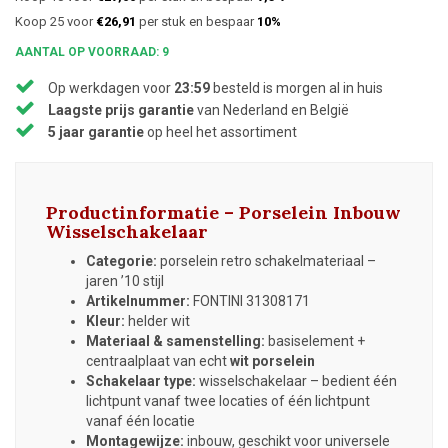
Koop 25 voor
€26,91
per stuk en bespaar
10%
AANTAL OP VOORRAAD: 9
Op werkdagen voor
23:59
besteld is morgen al in huis
Laagste prijs garantie
van Nederland en België
5 jaar garantie
op heel het assortiment
Productinformatie – Porselein Inbouw
Wisselschakelaar
Categorie:
porselein retro schakelmateriaal –
jaren ’10 stijl
Artikelnummer:
FONTINI 31308171
Kleur:
helder wit
Materiaal & samenstelling:
basiselement +
centraalplaat van echt
wit porselein
Schakelaar type:
wisselschakelaar – bedient één
lichtpunt vanaf twee locaties of één lichtpunt
vanaf één locatie
Montagewijze:
inbouw, geschikt voor universele