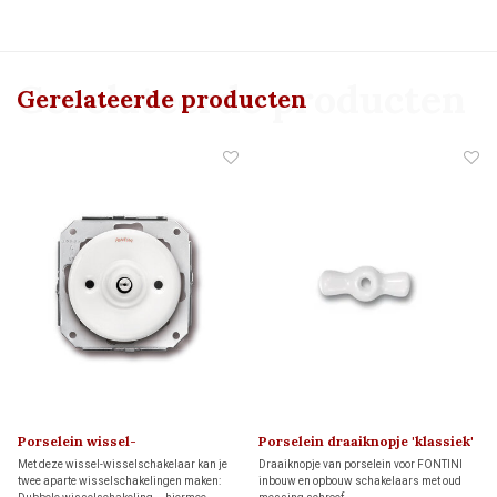
Gerelateerde producten
Gerelateerde producten
Porselein wissel-
Porselein draaiknopje 'klassiek'
wisselschakelaar 1910
1910
Met deze wissel-wisselschakelaar kan je
Draaiknopje van porselein voor FONTINI
twee aparte wisselschakelingen maken:
inbouw en opbouw schakelaars met oud