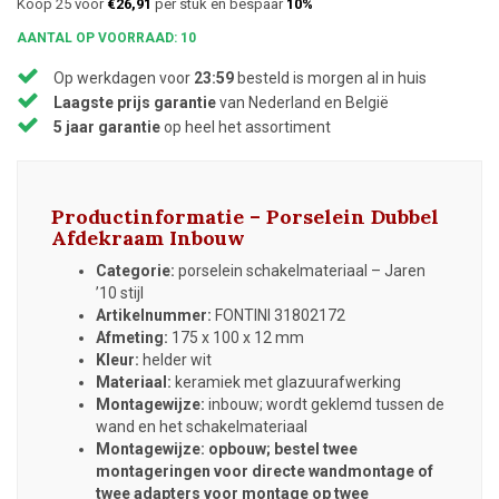
Koop 25 voor
€26,91
per stuk en bespaar
10%
AANTAL OP VOORRAAD: 10
Op werkdagen voor
23:59
besteld is morgen al in huis
Laagste prijs garantie
van Nederland en België
5 jaar garantie
op heel het assortiment
Productinformatie – Porselein Dubbel
Afdekraam Inbouw
Categorie:
porselein schakelmateriaal – Jaren
’10 stijl
Artikelnummer:
FONTINI 31802172
Afmeting:
175 x 100 x 12 mm
Kleur:
helder wit
Materiaal:
keramiek met glazuurafwerking
Montagewijze:
inbouw; wordt geklemd tussen de
wand en het schakelmateriaal
Montagewijze:
opbouw; bestel twee
montageringen voor directe wandmontage of
twee adapters voor montage op twee