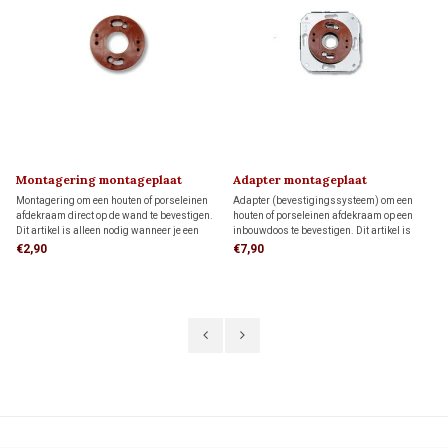
Montagering montageplaat
Adapter montageplaat
Montagering om een houten of porseleinen
Adapter (bevestigingssysteem) om een
afdekraam direct op de wand te bevestigen.
houten of porseleinen afdekraam op een
Dit artikel is alleen nodig wanneer je een
inbouwdoos te bevestigen. Dit artikel is
FONTINI-afdekraam als montageplaat voor
alleen nodig wanneer je een FONTINI-
€2,90
€7,90
opbouw schakelmateriaal wilt gebruiken.
afdekraam als montageplaat voor opbouw
schakelmateriaal wilt gebruiken.