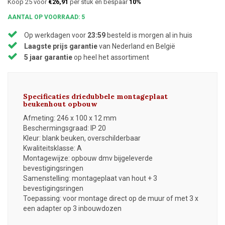
Koop 25 voor
€26,91
per stuk en bespaar
10%
AANTAL OP VOORRAAD: 5
Op werkdagen voor
23:59
besteld is morgen al in huis
Laagste prijs garantie
van Nederland en België
5 jaar garantie
op heel het assortiment
Specificaties driedubbele montageplaat
beukenhout opbouw
Afmeting: 246 x 100 x 12 mm
Beschermingsgraad: IP 20
Kleur: blank beuken, overschilderbaar
Kwaliteitsklasse: A
Montagewijze: opbouw dmv bijgeleverde
bevestigingsringen
Samenstelling: montageplaat van hout + 3
bevestigingsringen
Toepassing: voor montage direct op de muur of met 3 x
een adapter op 3 inbouwdozen