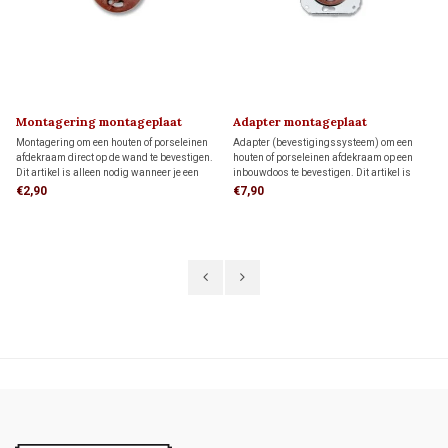
Montagering montageplaat
Adapter montageplaat
Montagering om een houten of porseleinen
Adapter (bevestigingssysteem) om een
afdekraam direct op de wand te bevestigen.
houten of porseleinen afdekraam op een
Dit artikel is alleen nodig wanneer je een
inbouwdoos te bevestigen. Dit artikel is
FONTINI-afdekraam als montageplaat voor
alleen nodig wanneer je een FONTINI-
€2,90
€7,90
opbouw schakelmateriaal wilt gebruiken.
afdekraam als montageplaat voor opbouw
schakelmateriaal wilt gebruiken.