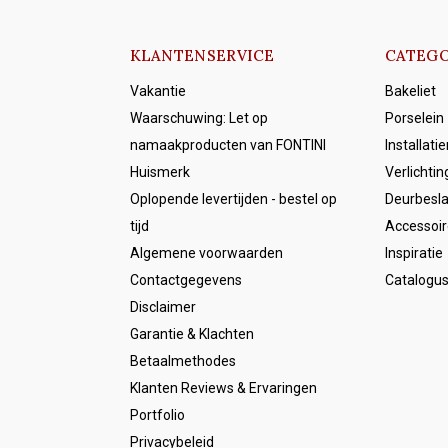
KLANTENSERVICE
CATEGO
Vakantie
Bakeliet
Waarschuwing: Let op
Porselein
namaakproducten van FONTINI
Installati
Huismerk
Verlichtin
Oplopende levertijden - bestel op
Deurbesl
tijd
Accessoir
Algemene voorwaarden
Inspiratie
Contactgegevens
Catalogu
Disclaimer
Garantie & Klachten
Betaalmethodes
Klanten Reviews & Ervaringen
Portfolio
Privacybeleid