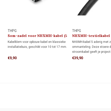
THPG
THPG
Som-zadel voor NHXMH-kabel (5
NHXMH-textielkabel 
stuks)
2,5 mm²
Kabelklem voor opbouw kabel en klassieke
NHXMH-kabel 5 aderig met zw
installatiebuis, geschikt voor 10 tot 17 mm.
ommanteling. Deze stoere d
stroomkabel geeft je project
industriële uitstraling en is
€9,90
€39,90
een lichtschakelaar en stopc
aan te sluiten.