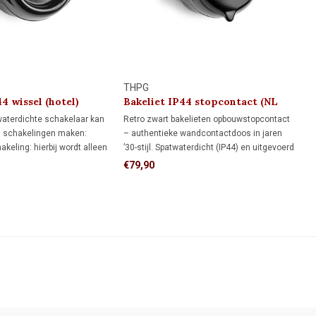
THPG
4 wissel (hotel)
Bakeliet IP44 stopcontact (NL
1930
kindveilig) 1930
aterdichte schakelaar kan
Retro zwart bakelieten opbouwstopcontact
n schakelingen maken:
– authentieke wandcontactdoos in jaren
akeling: hierbij wordt alleen
’30-stijl. Spatwaterdicht (IP44) en uitgevoerd
ende draad onderbroken.
met boveninvoer. Het onderblok kan worden
€79,90
ng (hotelschakeling): twee
omgedraaid, zodat je het stopcontact ook
edienen samen één lamp of
aansluit wanneer de elektra van onderen
komt.