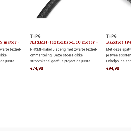
THPG
THPG
5 meter -
NHXMH-textielkabel 10 meter -
Bakeliet IP4
2,5 mm²
schakelaar 
arte textiel-
NHXMH-kabel 5 aderig met zwarte textiel-
Met deze spatw
ikke
ommanteling. Deze stoere dikke
je twee soorte
 de juiste
stroomkabel geeft je project de juiste
Enkelpolige sch
 geschikt om
industriële uitstraling.
de stroomvoer
€74,90
€94,90
ontact tegelijk
Wisselschakeli
schakelaars b
lampgroep.