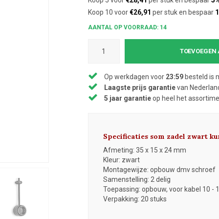
Koop 5 voor
€28,41
per stuk en bespaar
5
Koop 10 voor
€26,91
per stuk en bespaar
AANTAL OP VOORRAAD: 14
TOEVOEGEN 
Op werkdagen voor
23:59
besteld is 
Laagste prijs garantie
van Nederland
5 jaar garantie
op heel het assortim
Specificaties som zadel zwart k
Afmeting: 35 x 15 x 24 mm
Kleur: zwart
Montagewijze: opbouw dmv schroef
Samenstelling: 2 delig
Toepassing: opbouw, voor kabel 10 -
Verpakking: 20 stuks