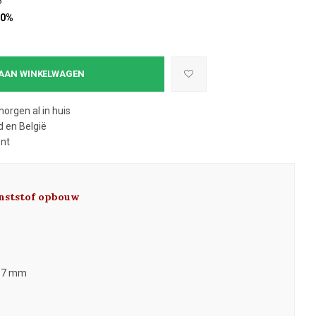
%
10%
AAN WINKELWAGEN
morgen al in huis
 en België
ent
unststof opbouw
 17 mm