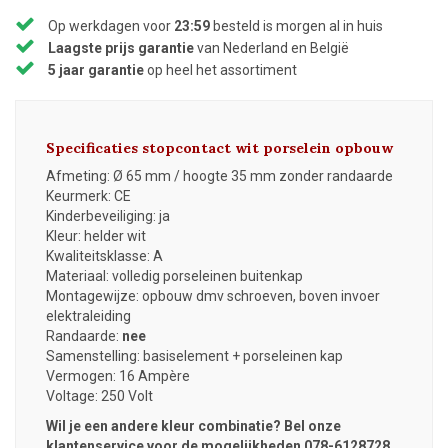
Op werkdagen voor
23:59
besteld is morgen al in huis
Laagste prijs garantie
van Nederland en België
5 jaar garantie
op heel het assortiment
Specificaties stopcontact wit porselein opbouw
Afmeting: Ø 65 mm / hoogte 35 mm zonder randaarde
Keurmerk: CE
Kinderbeveiliging: ja
Kleur: helder wit
Kwaliteitsklasse: A
Materiaal: volledig porseleinen buitenkap
Montagewijze: opbouw dmv schroeven, boven invoer
elektraleiding
Randaarde:
nee
Samenstelling: basiselement + porseleinen kap
Vermogen: 16
Ampère
Voltage: 250 Volt
Wil je een andere kleur combinatie? Bel onze
klantenservice voor de mogelijkheden 078-6128728