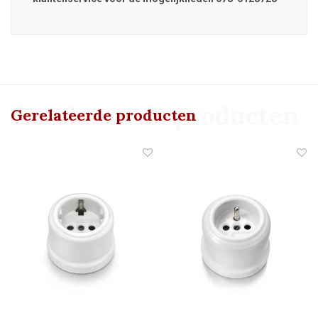
Gerelateerde producten
Gerelateerde producten