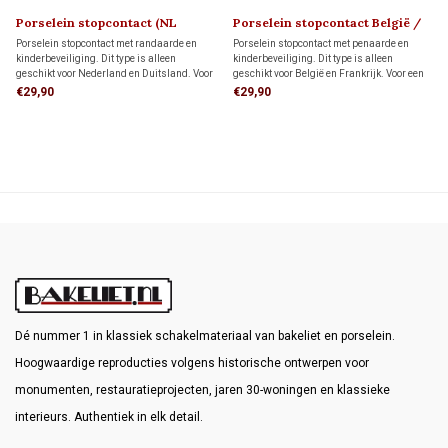
Porselein stopcontact (NL
Porselein stopcontact België /
kindveilig) 1910
Frankrijk 1910
Porselein stopcontact met randaarde en
Porselein stopcontact met penaarde en
kinderbeveiliging. Dit type is alleen
kinderbeveiliging. Dit type is alleen
geschikt voor Nederland en Duitsland. Voor
geschikt voor België en Frankrijk. Voor een
een veilige en stabiele montage plaats je
veilige en stabiele montage plaats je het
€29,90
€29,90
het stopcontact op een montageplaat.
stopcontact op een montageplaat.
Dé nummer 1 in klassiek schakelmateriaal van bakeliet en porselein.
Hoogwaardige reproducties volgens historische ontwerpen voor
monumenten, restauratieprojecten, jaren 30-woningen en klassieke
interieurs. Authentiek in elk detail.