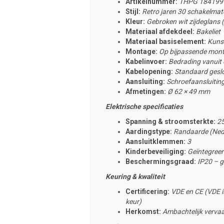
Artikelnummer:
THPG 184199
Stijl:
Retro jaren 30 schakelmate
Kleur:
Gebroken wit zijdeglans
Materiaal afdekdeel:
Bakeliet
Materiaal basiselement:
Kuns
Montage:
Op bijpassende mont
Kabelinvoer:
Bedrading vanuit d
Kabelopening:
Standaard geslot
Aansluiting:
Schroefaansluitin
Afmetingen:
Ø 62 × 49 mm
Elektrische specificaties
Spanning & stroomsterkte:
25
Aardingstype:
Randaarde (Ned
Aansluitklemmen:
3
Kinderbeveiliging:
Geïntegreerd
Beschermingsgraad:
IP20 – g
Keuring & kwaliteit
Certificering:
VDE en CE (VDE is
keur)
Herkomst:
Ambachtelijk
vervaa