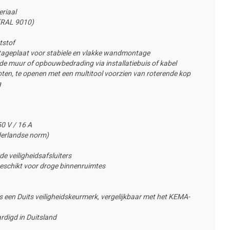
riaal
 (RAL 9010)
tstof
ageplaat voor stabiele en vlakke wandmontage
e muur of opbouwbedrading via installatiebuis of kabel
en, te openen met een multitool voorzien van roterende kop
g
0 V / 16 A
erlandse norm)
e veiligheidsafsluiters
eschikt voor droge binnenruimtes
 een Duits veiligheidskeurmerk, vergelijkbaar met het KEMA-
rdigd in Duitsland