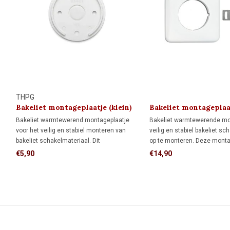
THPG
Bakeliet montageplaatje (klein)
Bakeliet montageplaa
1930
Bakeliet warmtewerend montageplaatje
Bakeliet warmtewerende m
voor het veilig en stabiel monteren van
veilig en stabiel bakeliet sc
bakeliet schakelmateriaal. Dit
op te monteren. Deze monta
montageplaatje is uitsluitend geschikt voor
1 inbouwdoos, maar kan ook 
€5,90
€14,90
directe wandmontage.
wand worden geplaatst.