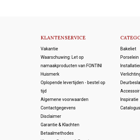
KLANTENSERVICE
CATEGO
Vakantie
Bakeliet
Waarschuwing: Let op
Porselein
namaakproducten van FONTINI
Installati
Huismerk
Verlichtin
Oplopende levertijden - bestel op
Deurbesl
tijd
Accessoir
Algemene voorwaarden
Inspiratie
Contactgegevens
Catalogu
Disclaimer
Garantie & Klachten
Betaalmethodes