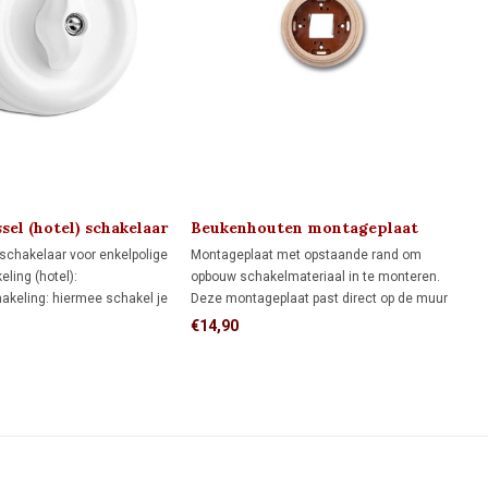
sel (hotel) schakelaar
Beukenhouten montageplaat
1910/1930
lschakelaar voor enkelpolige
Montageplaat met opstaande rand om
ling (hotel):
opbouw schakelmateriaal in te monteren.
hakeling: hiermee schakel je
Deze montageplaat past direct op de muur
 één schakelaar aan en uit.
of op een inbouwdoos. Voor aansluiting op
€14,90
ng: hiermee schakel je een
een opbouw installatiebuis, kies dan hier
e verschillende schakelaars
onder de juiste montageplaat met buis
aansluiting.