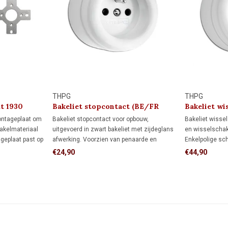
THPG
THPG
t 1930
Bakeliet stopcontact (BE/FR
Bakeliet wis
kindveilig) 1930
1930
ontageplaat om
Bakeliet stopcontact voor opbouw,
Bakeliet wisse
hakelmateriaal
uitgevoerd in zwart bakeliet met zijdeglans
en wisselschake
geplaat past op
afwerking. Voorzien van penaarde en
Enkelpolige sc
direct op de
kinderbeveiliging. Geschikt voor bedrading
een lamp vanaf
€24,90
€44,90
via de achterzijde (wandinvoer) of
Wisselschakeli
installatiebuis. Tijdloos jaren 30-design.
lamp vanaf twe
aan en uit.