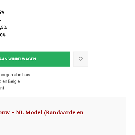
5%
%
,5%
10%
AAN WINKELWAGEN
morgen al in huis
 en België
ent
bouw – NL Model (Randaarde en