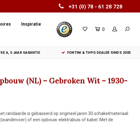
+31 (0) 78 - 61 28 728
oires
Inspiratie
0
SE A, 5 JAAR GARANTIE
FONTINI & THPG DEALER SINDS 2005
Opbouw (NL) – Gebroken Wit – 1930-
et randaarde is gebaseerd op origineel jaren 30 schakelmateriaal.
e (wandinvoer) of een opbouw-elektrabuis of kabel. Met de