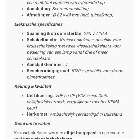
een multitool voorzien van roterende kop
Aansluiting:
Schroefaansluiting
Afmetingen:
Ø 62 × 49 mm (incl. tuimelknop)
Elektrische specificaties
Spanning & stroomsterkte:
250 V / 10 A
Schakelfunctie:
Kruisschakelaar – geschikt voor
kruisschakeling met twee wisselschakelaars voor
bediening van een lamp vanaf drie of meer
schakelaars
Aansluitklemmen:
4
Beschermingsgraad:
IP20 – geschikt voor droge
binnenruimtes
Keuring & kwaliteit
Certificering:
VDE en CE (VDE is een Duits
veiligheidskeurmerk, vergelijkbaar met het KEMA-
keur)
Herkomst:
Ambachtelijk
vervaardigd in Duitsland
Goed om te weten
Kruisschakelaars worden
altijd toegepast
in combinatie
met
twee wisselschakelaars.