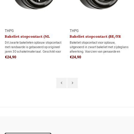
THPG
THPG
Bakeliet stopcontact (NL
Bakeliet stopcontact (BE/FR
kindveilig) 1930
kindveilig) 1930
Dit zwarte bakelieten opbouw stopcontact
Bakeliet stopcontact voor opbouw,
met randaarde is gebaseerd op origineel
uitgevoerd in zwart bakeliet met zijdeglans
jaren 30 schakelmateriaal. Geschikt voor
afwerking. Voorzien van penaarde en
bedrading via de achterzijde (wandinvoer)
kinderbeveiliging. Geschikt voor bedrading
€24,90
€24,90
of een opbouw-elektrabuis of kabel. Met de
via de achterzijde (wandinvoer) of
authentieke uitstraling van de jaren 30.
installatiebuis. Tijdloos jaren 30-design.