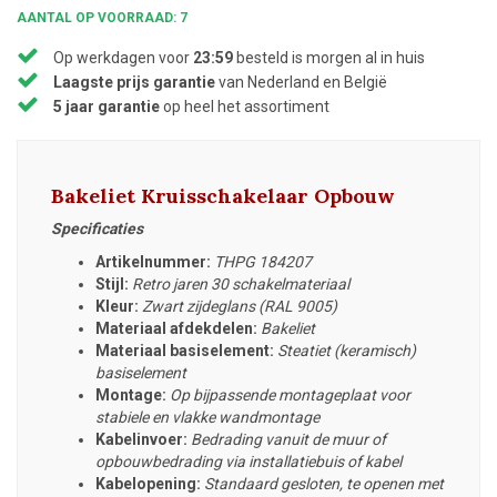
AANTAL OP VOORRAAD: 7
Op werkdagen voor
23:59
besteld is morgen al in huis
Laagste prijs garantie
van Nederland en België
5 jaar garantie
op heel het assortiment
Bakeliet Kruisschakelaar Opbouw
Specificaties
Artikelnummer:
THPG 184207
Stijl:
Retro jaren 30 schakelmateriaal
Kleur:
Zwart zijdeglans (RAL 9005)
Materiaal afdekdelen:
Bakeliet
Materiaal basiselement:
Steatiet (keramisch)
basiselement
Montage:
Op bijpassende montageplaat voor
stabiele en vlakke wandmontage
Kabelinvoer:
Bedrading vanuit de muur of
opbouwbedrading via installatiebuis of kabel
Kabelopening:
Standaard gesloten, te openen met