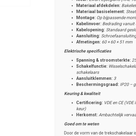
Materiaal afdekdelen:
Bakelie
Materiaal basiselement:
Steat
Montage:
Op bijpassende mont
Kabelinvoer:
Bedrading vanuit d
Kabelopening:
Standaard geslot
Aansluiting:
Schroefaansluitin
Afmetingen:
60 × 60 × 51 mm
Elektrische specificaties
Spanning & stroomsterkte:
25
Schakelfunctie:
Wisselschakela
schakelaars
Aansluitklemmen:
3
Beschermingsgraad:
IP20 – g
Keuring & kwaliteit
Certificering:
VDE en CE (VDE is
keur)
Herkomst:
Ambachtelijk
vervaa
Goed om te weten
Door de vorm van de trekschakelaar i