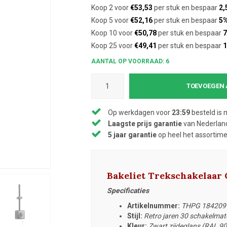
Koop 2 voor
€53,53
per stuk en bespaar
2,
Koop 5 voor
€52,16
per stuk en bespaar
5
Koop 10 voor
€50,78
per stuk en bespaar
7
Koop 25 voor
€49,41
per stuk en bespaar
AANTAL OP VOORRAAD: 6
TOEVOEGEN 
Op werkdagen voor
23:59
besteld is 
Laagste prijs garantie
van Nederland
5 jaar garantie
op heel het assortim
Bakeliet Trekschakelaar
Specificaties
Artikelnummer:
THPG 184209
Stijl:
Retro jaren 30 schakelmate
Kleur:
Zwart zijdeglans (RAL 9