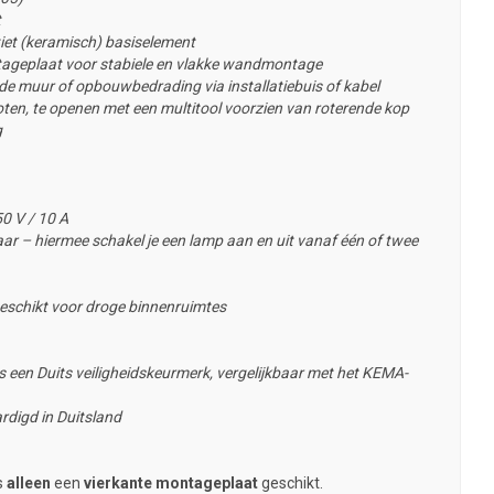
t
iet (keramisch) basiselement
ageplaat voor stabiele en vlakke wandmontage
e muur of opbouwbedrading via installatiebuis of kabel
en, te openen met een multitool voorzien van roterende kop
g
0 V / 10 A
ar – hiermee schakel je een lamp aan en uit vanaf één of twee
eschikt voor droge binnenruimtes
 een Duits veiligheidskeurmerk, vergelijkbaar met het KEMA-
rdigd in Duitsland
s
alleen
een
vierkante montageplaat
geschikt.