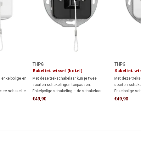
THPG
THPG
)
Bakeliet wissel (hotel)
Bakeliet wis
trekschakelaar 1930
trekschakel
 enkelpolige en
Met deze trekschakelaar kun je twee
Met deze treks
soorten schakelingen toepassen:
soorten schake
rmee schakel je
Enkelpolige schakeling – de schakelaar
Enkelpolige sc
ar aan en uit.
bedient een lamp of lampgroep.
bedient een la
€49,90
€49,90
schakel je een
Wisselschakeling (hotelschakeling) – twee
Wisselschakeli
nde schakelaars
schakelaars bedienen een lamp of
schakelaars be
lampgroep vanaf twee schakellocaties.
lampgroep vana