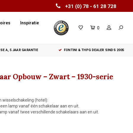
+31 (0) 78 - 61 28 728
oires
Inspiratie
0
SE A, 5 JAAR GARANTIE
FONTINI & THPG DEALER SINDS 2005
laar Opbouw – Zwart – 1930-serie
 wisselschakeling (hotel):
 een lamp vanaf één schakelaar aan en uit.
lamp vanaf twee verschillende schakelaars aan en uit.