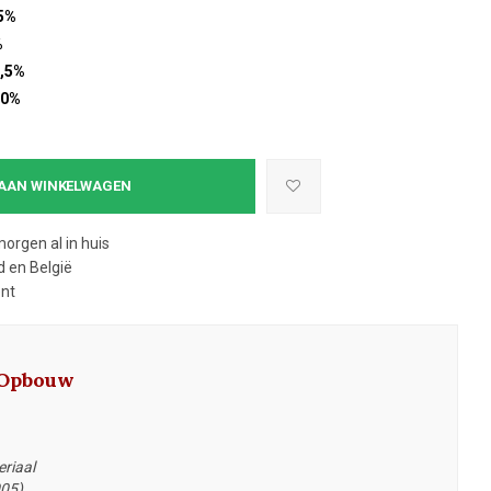
5%
%
,5%
10%
AAN WINKELWAGEN
morgen al in huis
 en België
ent
 Opbouw
riaal
005)