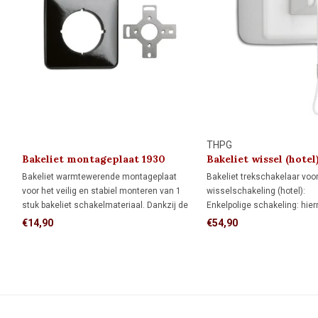
THPG
Bakeliet montageplaat 1930
Bakeliet wissel (hotel
trekschakelaar 1930
Bakeliet warmtewerende montageplaat
Bakeliet trekschakelaar voor
voor het veilig en stabiel monteren van 1
wisselschakeling (hotel):
stuk bakeliet schakelmateriaal. Dankzij de
Enkelpolige schakeling: hie
bijgeleverde adapter past deze
een lamp vanaf één schakela
€14,90
€54,90
montageplaat op één inbouwdoos, maar hij
Wisselschakeling: hiermee 
kan ook direct op de wand worden
lamp vanaf twee verschille
geplaatst.
aan en uit.