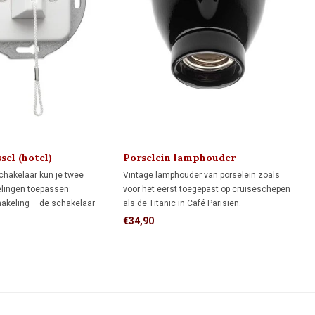
sel (hotel)
Porselein lamphouder
aar 1930
MINIMAAL 1910
chakelaar kun je twee
Vintage lamphouder van porselein zoals
lingen toepassen:
voor het eerst toegepast op cruiseschepen
hakeling – de schakelaar
als de Titanic in Café Parisien.
mp of lampgroep.
€34,90
ng (hotelschakeling) – twee
dienen een lamp of
f twee schakellocaties.