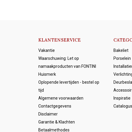
KLANTENSERVICE
CATEGO
Vakantie
Bakeliet
Waarschuwing: Let op
Porselein
namaakproducten van FONTINI
Installati
Huismerk
Verlichtin
Oplopende levertijden - bestel op
Deurbesl
tijd
Accessoir
Algemene voorwaarden
Inspiratie
Contactgegevens
Catalogu
Disclaimer
Garantie & Klachten
Betaalmethodes