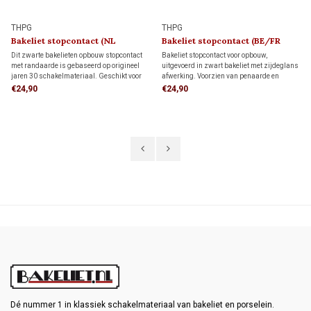
THPG
THPG
Bakeliet stopcontact (NL
Bakeliet stopcontact (BE/FR
kindveilig) 1930
kindveilig) 1930
Dit zwarte bakelieten opbouw stopcontact
Bakeliet stopcontact voor opbouw,
met randaarde is gebaseerd op origineel
uitgevoerd in zwart bakeliet met zijdeglans
jaren 30 schakelmateriaal. Geschikt voor
afwerking. Voorzien van penaarde en
bedrading via de achterzijde (wandinvoer)
kinderbeveiliging. Geschikt voor bedrading
€24,90
€24,90
of een opbouw-elektrabuis of kabel. Met de
via de achterzijde (wandinvoer) of
authentieke uitstraling van de jaren 30.
installatiebuis. Tijdloos jaren 30-design.
Dé nummer 1 in klassiek schakelmateriaal van bakeliet en porselein.