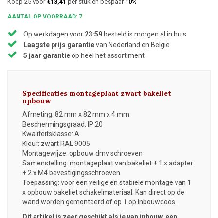
Koop 25 voor
€13,41
per stuk en bespaar
10%
AANTAL OP VOORRAAD: 7
Op werkdagen voor
23:59
besteld is morgen al in huis
Laagste prijs garantie
van Nederland en België
5 jaar garantie
op heel het assortiment
Specificaties montageplaat zwart bakeliet
opbouw
Afmeting: 82 mm x 82 mm x 4 mm
Beschermingsgraad: IP 20
Kwaliteitsklasse: A
Kleur: zwart RAL 9005
Montagewijze: opbouw dmv schroeven
Samenstelling: montageplaat van bakeliet + 1 x adapter
+ 2 x M4 bevestigingsschroeven
Toepassing: voor een veilige en stabiele montage van 1
x opbouw bakeliet schakelmateriaal. Kan direct op de
wand worden gemonteerd of op 1 op inbouwdoos.
Dit artikel is zeer geschikt als je van inbouw, een