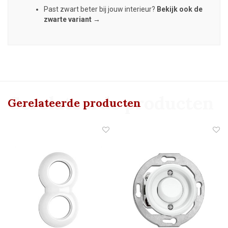
Past zwart beter bij jouw interieur?
Bekijk ook de
zwarte variant →
Gerelateerde producten
Gerelateerde producten