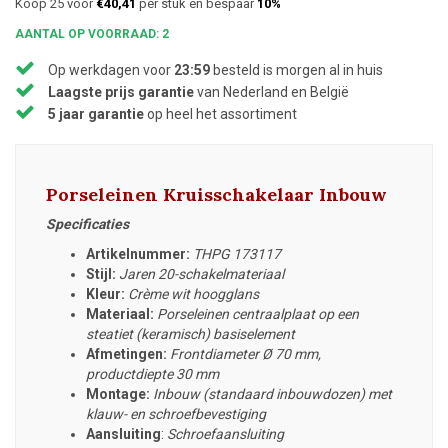
Koop 25 voor
€40,41
per stuk en bespaar
10%
AANTAL OP VOORRAAD: 2
Op werkdagen voor
23:59
besteld is morgen al in huis
Laagste prijs garantie
van Nederland en België
5 jaar garantie
op heel het assortiment
Porseleinen Kruisschakelaar Inbouw
Specificaties
Artikelnummer:
THPG 173117
Stijl:
Jaren 20-schakelmateriaal
Kleur:
Crème wit hoogglans
Materiaal:
Porseleinen centraalplaat op een
steatiet (keramisch) basiselement
Afmetingen:
Frontdiameter
Ø 70 mm,
productdiepte 30 mm
Montage:
Inbouw (standaard inbouwdozen) met
klauw- en schroefbevestiging
Aansluiting
:
Schroefaansluiting