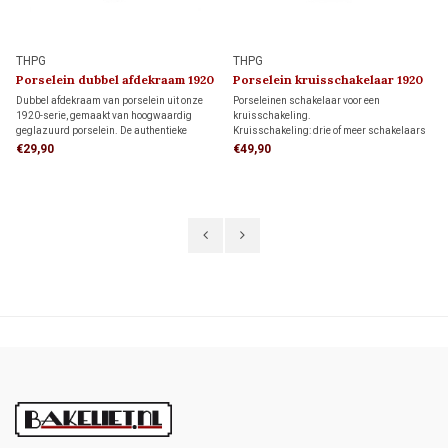
THPG
THPG
Porselein dubbel afdekraam 1920
Porselein kruisschakelaar 1920
Dubbel afdekraam van porselein uit onze
Porseleinen schakelaar voor een
1920-serie, gemaakt van hoogwaardig
kruisschakeling.
geglazuurd porselein. De authentieke
Kruisschakeling: drie of meer schakelaars
uitstraling maakt dit afdekraam ideaal voor
bedienen samen dezelfde verlichting. De
€29,90
€49,90
monumenten, restauratieprojecten en
kruisschakelaar wordt tussen twee
klassieke interieurs.
wisselschakelaars geplaatst.