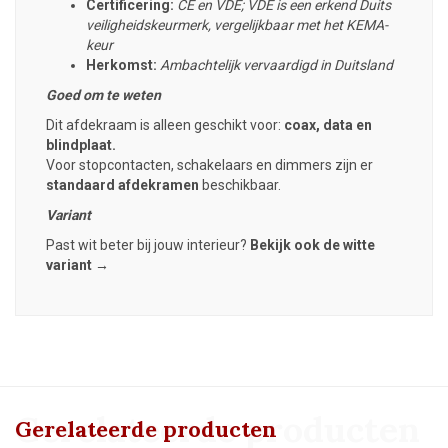
Certificering:
CE en VDE; VDE is een erkend Duits
veiligheidskeurmerk, vergelijkbaar met het KEMA-
keur
Herkomst:
Ambachtelijk vervaardigd in Duitsland
Goed om te weten
Dit afdekraam is alleen geschikt voor:
coax, data en
blindplaat.
Voor stopcontacten, schakelaars en dimmers zijn er
standaard afdekramen
beschikbaar.
Variant
Past wit beter bij jouw interieur?
Bekijk ook de witte
variant →
Gerelateerde producten
Gerelateerde producten