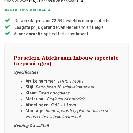
Koop 25 voor
€15,21
per stuk en bespaar
10%
AANTAL OP VOORRAAD: 4
Op werkdagen voor
23:59
besteld is morgen al in huis
Laagste prijs garantie
van Nederland en België
5 jaar garantie
op heel het assortiment
Porselein Afdekraam Inbouw (speciale
toepassingen)
Specificaties
Artikelnummer:
THPG 174001
Stijl:
Retro jaren 20 schakelmateriaal
Kleur:
Zwart hoogglans
Materiaal:
Geglazuurd porselein
Afmetingen:
Ø
82 x 13 mm
Montage:
Inbouw, wordt geplaatst tussen de
wand en het schakelmateriaal
Keuring & kwaliteit