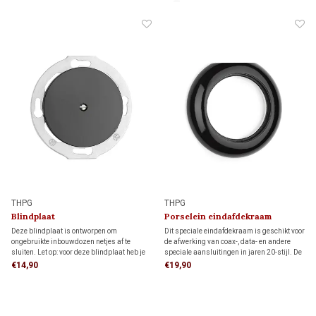
THPG
THPG
Blindplaat
Porselein eindafdekraam
(Speciale Aansluiting)
Deze blindplaat is ontworpen om
Dit speciale eindafdekraam is geschikt voor
ongebruikte inbouwdozen netjes af te
de afwerking van coax-, data- en andere
sluiten. Let op: voor deze blindplaat heb je
speciale aansluitingen in jaren 20-stijl. De
een speciaal afdekraam nodig. Bekijk
authentieke uitstraling maakt het ideaal
€14,90
€19,90
hieronder bij gerelateerde producten het
voor klassieke interieurs, monumenten en
bijpassende afdekraam.
restauratieprojecten.