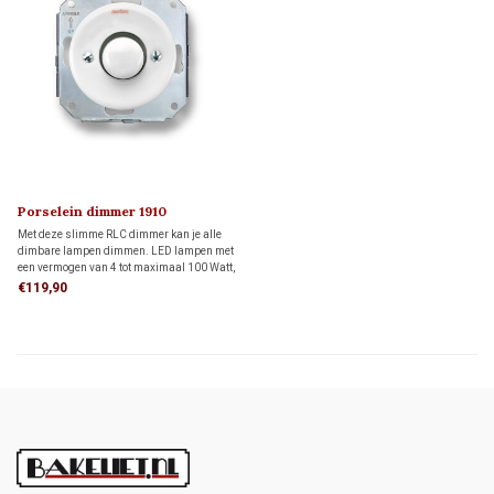
Porselein dimmer 1910
Met deze slimme RLC dimmer kan je alle
dimbare lampen dimmen. LED lampen met
een vermogen van 4 tot maximaal 100 Watt,
overige lampen 24-400 Watt.
€119,90