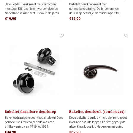
DUDOK 1930
ART DECO 1920
Bakeliet deurkruk rozet met verborgen
Bakeliet deurknop rozet met
montage. Dit rozet is ontworpen door de
schroefbevestiging. De bijbehorende
Nederlandse architect Dudok in de jaren
deurknop bestel je hieronder apart bij
30. De bijbehorende deurkruk bestel je
'gerelateerde producten'
€19,90
€15,90
hieronder apart bij 'gerelateerde producten'
Bakeliet draaibare deurknop
Bakeliet deurkruk (rond rozet)
ART DECO 1920
PHILITE 1930
Bakeliet draaibare deurknop uit de Art Deco
Deze bakeliet deurkruk inclusief rond rozet
periode. De Art Deco periode was een
is onze absolute topper! Perfect gepolijste
stijlbeweging van 1919 tot 1939.
afwerking, losse kruklagers en messing
Bijbehorende rozetten bestel je hieronder
vernikkelde patentschroeven voor een solide
€34,90
€62,90