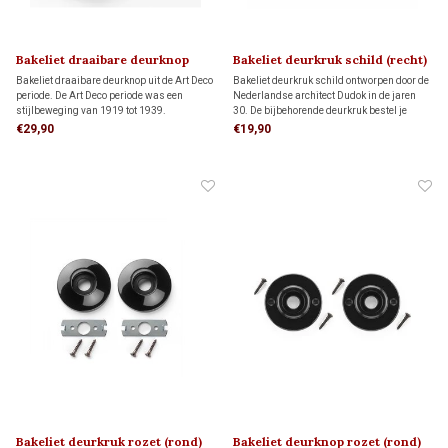
Bakeliet draaibare deurknop
Bakeliet deurkruk schild (recht)
ART DECO 1920
DUDOK 1930
Bakeliet draaibare deurknop uit de Art Deco
Bakeliet deurkruk schild ontworpen door de
periode. De Art Deco periode was een
Nederlandse architect Dudok in de jaren
stijlbeweging van 1919 tot 1939.
30. De bijbehorende deurkruk bestel je
Bijbehorende rozetten bestel je hieronder
hieronder apart bij 'gerelateerde producten'
€29,90
€19,90
apart bij 'gerelateerde producten'
Bakeliet deurkruk rozet (rond)
Bakeliet deurknop rozet (rond)