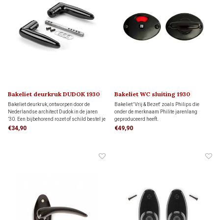
Bakeliet deurkruk DUDOK 1930
Bakeliet WC sluiting 1930
Bakeliet deurkruk, ontworpen door de
Bakeliet 'Vrij & Bezet' zoals Philips die
Nederlandse architect Dudok in de jaren
onder de merknaam Philite jarenlang
’30. Een bijbehorend rozet of schild bestel je
geproduceerd heeft.
hieronder apart bij ‘Gerelateerde
€34,90
€49,90
producten’. Je kunt kiezen uit verschillende
stijlen en modellen.