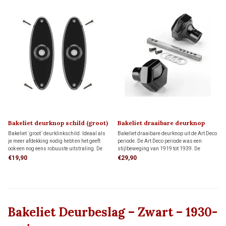
Bakeliet deurknop schild (groot)
Bakeliet draaibare deurknop
ART DECO 1920
ART DECO 1920
Bakeliet ´groot´ deurklinkschild. Ideaal als
Bakeliet draaibare deurknop uit de Art Deco
je meer afdekking nodig hebt en het geeft
periode. De Art Deco periode was een
ook een nog eens robuuste uitstraling. De
stijlbeweging van 1919 tot 1939. De
bijbehorende deurknop bestel je hieronder
zeshoekige vorm is typisch jaren 20 van de
€19,90
€29,90
apart bij 'gerelateerde producten'
vorige eeuw. Bijbehorende rozetten bestel je
hieronder apart bij 'gerelateerde producten'
Bakeliet Deurbeslag – Zwart – 1930-