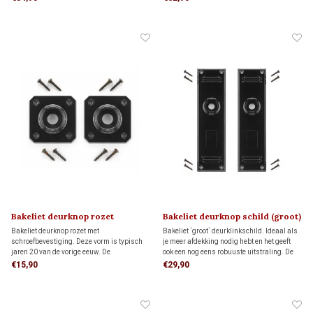
apart bij 'gerelateerde producten'
bevestiging. Made in Holland!
Bakeliet deurknop rozet
Bakeliet deurknop schild (groot)
(vierkant) ART DECO 1920
ART DECO 1920
Bakeliet deurknop rozet met
Bakeliet ´groot´ deurklinkschild. Ideaal als
schroefbevestiging. Deze vorm is typisch
je meer afdekking nodig hebt en het geeft
jaren 20 van de vorige eeuw. De
ook een nog eens robuuste uitstraling. De
bijbehorende deurknop bestel je hieronder
bijbehorende deurknop bestel je hieronder
€15,90
€29,90
apart bij 'gerelateerde producten'
apart bij 'gerelateerde producten'