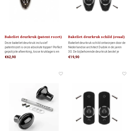
Bakeliet deurkruk (patent rozet)
Bakeliet deurkruk schild (ovaal)
PHILITE 1930
DUDOK 1930
Deze bakeliet deurkruk inclusief
Bakeliet deurkruk schild ontworpen door de
patentrozet is onze absolute topper! Perfect
Nederlandse architect Dudok in de jaren
gepolijste afwerking, losse kruklagers en
30. De bijbehorende deurkruk bestel je
messing vernikkelde patentschroeven voor
hieronder apart bij 'gerelateerde producten'
€62,90
€19,90
een solide bevestiging. Made in Holland!