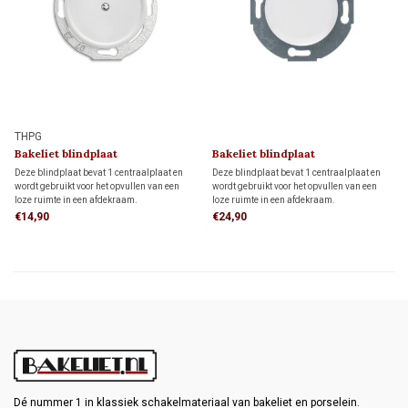
THPG
Bakeliet blindplaat
Bakeliet blindplaat
(schroefbevestiging) 1930
(klikbevestiging) 1930
Deze blindplaat bevat 1 centraalplaat en
Deze blindplaat bevat 1 centraalplaat en
wordt gebruikt voor het opvullen van een
wordt gebruikt voor het opvullen van een
loze ruimte in een afdekraam.
loze ruimte in een afdekraam.
€14,90
€24,90
Dé nummer 1 in klassiek schakelmateriaal van bakeliet en porselein.