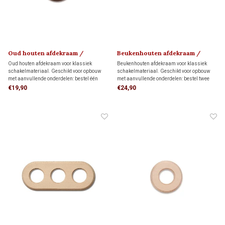
Oud houten afdekraam /
Beukenhouten afdekraam /
montageplaat 1910
montageplaat 1910
Oud houten afdekraam voor klassiek
Beukenhouten afdekraam voor klassiek
schakelmateriaal. Geschikt voor opbouw
schakelmateriaal. Geschikt voor opbouw
met aanvullende onderdelen: bestel één
met aanvullende onderdelen: bestel twee
montagering voor directe wandmontage of
montageringen voor directe wandmontage
€19,90
€24,90
één adapter voor montage op één
of twee adapters voor montage op twee
inbouwdoos.
inbouwdozen.