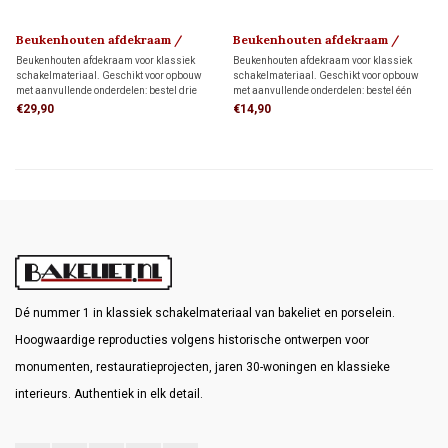
Beukenhouten afdekraam /
Beukenhouten afdekraam /
montageplaat 1910
montageplaat 1910
Beukenhouten afdekraam voor klassiek
Beukenhouten afdekraam voor klassiek
schakelmateriaal. Geschikt voor opbouw
schakelmateriaal. Geschikt voor opbouw
met aanvullende onderdelen: bestel drie
met aanvullende onderdelen: bestel één
montageringen voor directe wandmontage
montagering voor directe wandmontage of
€29,90
€14,90
of drie adapters voor montage op drie
één adapter voor montage op één
inbouwdozen.
inbouwdoos.
Dé nummer 1 in klassiek schakelmateriaal van bakeliet en porselein.
Hoogwaardige reproducties volgens historische ontwerpen voor
monumenten, restauratieprojecten, jaren 30-woningen en klassieke
interieurs. Authentiek in elk detail.