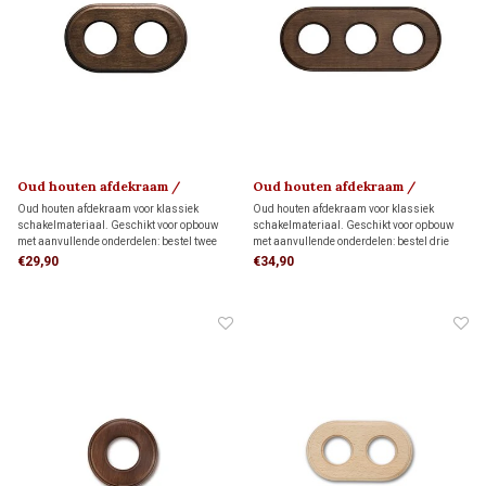
Oud houten afdekraam /
Oud houten afdekraam /
montageplaat 1910
montageplaat 1910
Oud houten afdekraam voor klassiek
Oud houten afdekraam voor klassiek
schakelmateriaal. Geschikt voor opbouw
schakelmateriaal. Geschikt voor opbouw
met aanvullende onderdelen: bestel twee
met aanvullende onderdelen: bestel drie
montageringen voor directe wandmontage
montageringen voor directe wandmontage
€29,90
€34,90
of twee adapters voor montage op twee
of drie adapters voor montage op drie
inbouwdozen.
inbouwdozen.