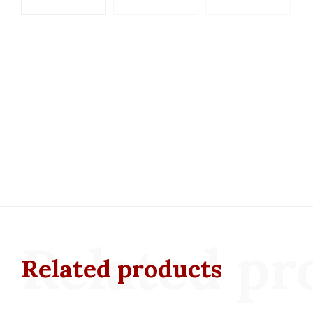
Related pr
Related products