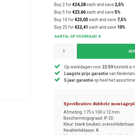
Buy 2 for
€24,28
each and save
2,5%
Buy 5 for
€23,66
each and save
5%
Buy 10 for
€23,03
each and save
7,5%
Buy 25 for
€22,41
each and save
10%
AANTAL OP VOORRAAD: 8
AD
Op werkdagen voor
23:59
besteld is 
Laagste prijs garantie
van Nederland
5 jaar garantie
op heel het assortim
Specificaties dubbele montagep
Afmeting: 175 x 100 x 12 mm
Beschermingsgraad: IP 20
Kleur: blank beuken, overschilderbaar
Kwaliteitsklasse: A