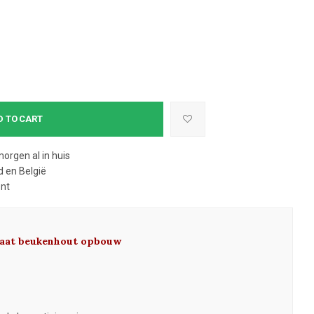
D TO CART
morgen al in huis
 en België
ent
laat beukenhout opbouw