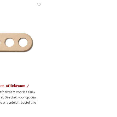
en afdekraam /
at 1910
afdekraam voor klassiek
al. Geschikt voor opbouw
e onderdelen: bestel drie
 voor directe wandmontage
s voor montage op drie