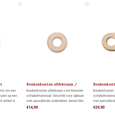
t
Beukenhouten afdekraam /
Beukenhout
montageplaat 1910
montagepla
eem) om een
Beukenhouten afdekraam voor klassiek
Beukenhouten 
kraam op een
schakelmateriaal. Geschikt voor opbouw
schakelmateria
 artikel is
met aanvullende onderdelen: bestel één
met aanvullend
 FONTINI-
montagering voor directe wandmontage of
montageringen
€14,90
€29,90
t voor opbouw
één adapter voor montage op één
of drie adapter