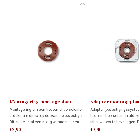
Montagering montageplaat
Adapter montageplaa
Montagering om een houten of porseleinen
Adapter (bevestigingssyst
afdekraam direct op de wand te bevestigen.
houten of porseleinen afde
Dit artikel is alleen nodig wanneer je een
inbouwdoos te bevestigen. Dit
FONTINI-afdekraam als montageplaat voor
alleen nodig wanneer je een
€2,90
€7,90
opbouw schakelmateriaal wilt gebruiken.
afdekraam als montageplaa