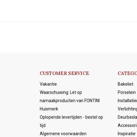
ken.
inbouwdoos.
inbouwdozen.
CUSTOMER SERVICE
CATEGO
Vakantie
Bakeliet
Waarschuwing: Let op
Porselein
namaakproducten van FONTINI
Installati
Huismerk
Verlichtin
Oplopende levertijden - bestel op
Deurbesl
tijd
Accessori
Algemene voorwaarden
Inspiratie