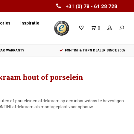
+31 (0) 78 - 61 28 728
ories
Inspiratie
0
YEAR WARRANTY
FONTINI & THPG DEALER SINCE 2005
kraam hout of porselein
uten of porseleinen afdekraam op een inbouwdoos te bevestigen.
n FONTINI-afdekraam als montageplaat voor opbouw