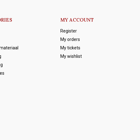
RIES
MY ACCOUNT
Register
My orders
emateriaal
My tickets
g
My wishlist
ag
es
s