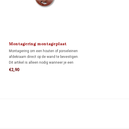
Montagering montageplaat
Montagering om een houten of porseleinen
afdekraam direct op de wand te bevestigen.
Dit artikel is alleen nodig wanneer je een
FONTINI-afdekraam als montageplaat voor
€2,90
opbouw schakelmateriaal wilt gebruiken.