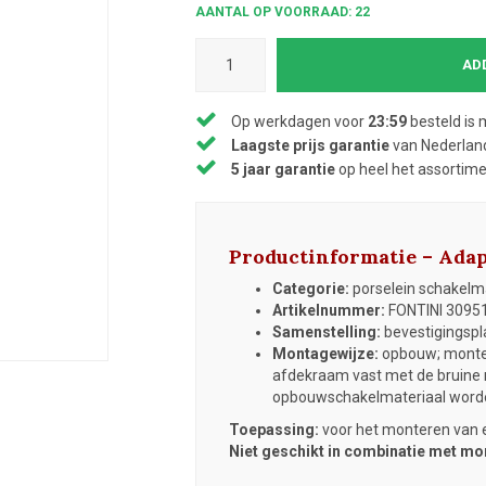
AANTAL OP VOORRAAD: 22
AD
Op werkdagen voor
23:59
besteld is 
Laagste prijs garantie
van Nederland
5 jaar garantie
op heel het assortim
Productinformatie – Ada
Categorie:
porselein schakelmat
Artikelnummer:
FONTINI 3095
Samenstelling:
bevestigingsp
Montagewijze:
opbouw; montee
afdekraam vast met de bruine r
opbouwschakelmateriaal word
Toepassing:
voor het monteren van 
Niet geschikt in combinatie met mon