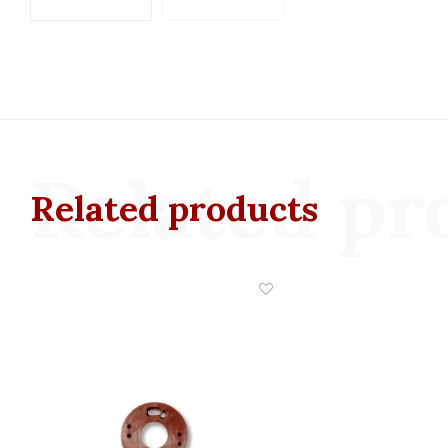
Related pr
Related products