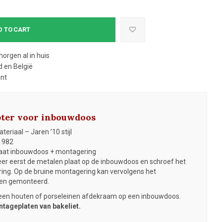
D TO CART
morgen al in huis
 en België
ent
pter voor inbouwdoos
eriaal – Jaren ’10 stijl
1982
laat inbouwdoos + montagering
r eerst de metalen plaat op de inbouwdoos en schroef het
ing. Op de bruine montagering kan vervolgens het
en gemonteerd.
een houten of porseleinen afdekraam op een inbouwdoos.
tageplaten van bakeliet.