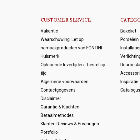
CUSTOMER SERVICE
CATEGO
Vakantie
Bakeliet
Waarschuwing: Let op
Porselein
namaakproducten van FONTINI
Installati
Huismerk
Verlichtin
Oplopende levertijden - bestel op
Deurbesl
tijd
Accessori
Algemene voorwaarden
Inspiratie
Contactgegevens
Catalogu
Disclaimer
Garantie & Klachten
Betaalmethodes
Klanten Reviews & Ervaringen
Portfolio