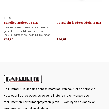
THPG
Bakeliet lasdoos 16 mm
Porselein lasdoos klein 16 mm
Deze klassieke opbouw bakeliet lasdoos
gebruik je voor het doorverbinden van
installatiedraden over de muur. Met maar
liefst 6 ingangen, die ook nog eens door
€34,90
€34,90
rubber worden afgedicht heb je aan deze
spatwaterdichte IP44 lasdoos een echte
alleskunner.
Dé nummer 1 in klassiek schakelmateriaal van bakeliet en porselein.
Hoogwaardige reproducties volgens historische ontwerpen voor
monumenten, restauratieprojecten, jaren 30-woningen en klassieke
interieurs. Authentiek in elk detail.