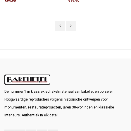
€94,90
€19,90
Wisselschakeling (hotelschakeling): twee
1250 N/5 cm. Transportkosten binnen
schakelaars bedienen samen één lamp of
Nederland bedragen € 99,- of afhalen in
lampgroep.
Hendrik-Ido-Ambacht
Dé nummer 1 in klassiek schakelmateriaal van bakeliet en porselein.
Hoogwaardige reproducties volgens historische ontwerpen voor
monumenten, restauratieprojecten, jaren 30-woningen en klassieke
interieurs. Authentiek in elk detail.