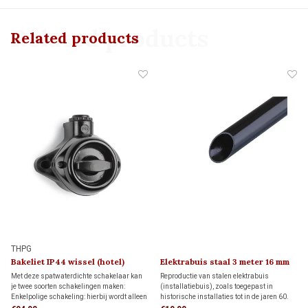
Related products
Related products
THPG
Bakeliet IP44 wissel (hotel)
Elektrabuis staal 3 meter 16 mm
schakelaar 1940
Met deze spatwaterdichte schakelaar kan
Reproductie van stalen elektrabuis
je twee soorten schakelingen maken:
(installatiebuis), zoals toegepast in
Enkelpolige schakeling: hierbij wordt alleen
historische installaties tot in de jaren 60.
de stroomvoerende draad onderbroken.
De metalen buis heeft een druksterkte van