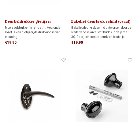
Deurbeldrukker gietijzer
Bakeliet deurkruk schild (ovaal)
DUDOK 1930
Mooie beldrukker in retro stijl. Het ronde
Bakeliet deurkruk schild ontworpen door de
rozet is van gietijzer, de drukknop is van
Nederlandse architect Dudok in de jaren
messing.
30. De bijbehorende deurkruk bestel je
hieronder apart bij 'gerelateerde producten'
€19,90
€19,90