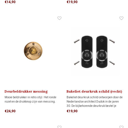
€14,90
€19,90
Deurbeldrukker messing
Bakeliet deurkruk schild (recht)
DUDOK 1930
Mooie beldrukker in retro stijl. Het ronde
Bakeliet deurkruk schild ontworpen door de
rozet en de drukknop zijn van messing.
Nederlandse architect Dudok in de jaren
30. De bijbehorende deurkruk bestel je
hieronder apart bij 'gerelateerde producten'
€24,90
€19,90