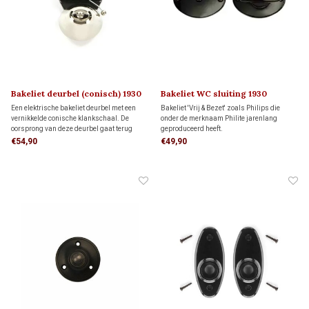
Bakeliet deurbel (conisch) 1930
Bakeliet WC sluiting 1930
Een elektrische bakeliet deurbel met een
Bakeliet 'Vrij & Bezet' zoals Philips die
vernikkelde conische klankschaal. De
onder de merknaam Philite jarenlang
oorsprong van deze deurbel gaat terug
geproduceerd heeft.
naar de jaren '30 van de vorige eeuw en is
€54,90
€49,90
gebaseerd op de eerste telefoontechniek.