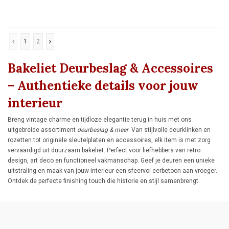
gerestaureerde bakeliet pers uit 1922.
apart bij 'gerelateerde producten'
1
2
Bakeliet Deurbeslag & Accessoires
– Authentieke details voor jouw
interieur
Breng vintage charme en tijdloze elegantie terug in huis met ons
uitgebreide assortiment
deurbeslag & meer
. Van stijlvolle deurklinken en
rozetten tot originele sleutelplaten en accessoires, elk item is met zorg
vervaardigd uit duurzaam bakeliet. Perfect voor liefhebbers van retro
design, art deco en functioneel vakmanschap. Geef je deuren een unieke
uitstraling en maak van jouw interieur een sfeervol eerbetoon aan vroeger.
Ontdek de perfecte finishing touch die historie en stijl samenbrengt.