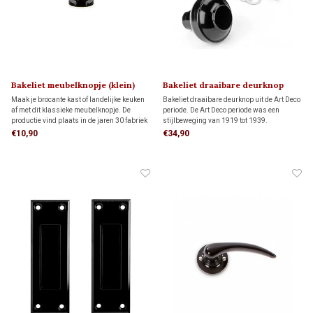
Bakeliet meubelknopje (klein)
Bakeliet draaibare deurknop
1930
ART DECO 1920
Maak je brocante kast of landelijke keuken
Bakeliet draaibare deurknop uit de Art Deco
af met dit klassieke meubelknopje. De
periode. De Art Deco periode was een
productie vind plaats in de jaren 30 fabriek
stijlbeweging van 1919 tot 1939.
van Oud-Thentiek Holland op een
Bijbehorende rozetten bestel je hieronder
€10,90
€34,90
gerestaureerde bakeliet pers uit 1922.
apart bij 'gerelateerde producten'