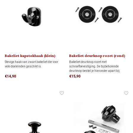
Bakeliet kapstokhaak (klein)
Bakeliet deurknop rozet (rond)
1930
ART DECO 1920
Stevige haak van zwart bakeliet die voor
Bakeliet deurknop rozet met
vele doeleinden geschikt is.
schroefbevestiging. De bijbehorende
deurknop bestel je hieronder apart bij
'gerelateerde producten'
€14,90
€15,90