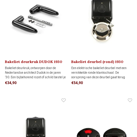
Bakeliet deurkruk DUDOK 1930
Bakeliet deurbel (rond) 1930
Bakeliet deurkruk, ontworpen door de
Een elektrische bakeliet deurbel met een
Nederlandse architect Dudok in de jaren
vernikkelde ronde klankschaal. De
’30. Een bijbehorend rozet of schild bestel je
oorsprong van deze deurbel gaat terug
hieronder apart bij ‘Gerelateerde
naar de jaren '30 van de vorige eeuw en is
€34,90
€54,90
producten’. Je kunt kiezen uit verschillende
gebaseerd op de eerste telefoontechniek.
stijlen en modellen.