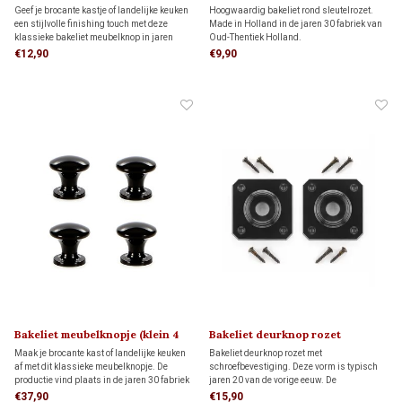
1920
Geef je brocante kastje of landelijke keuken
Hoogwaardig bakeliet rond sleutelrozet.
een stijlvolle finishing touch met deze
Made in Holland in de jaren 30 fabriek van
klassieke bakeliet meubelknop in jaren
Oud-Thentiek Holland.
’20–’40 stijl
€12,90
€9,90
Bakeliet meubelknopje (klein 4
Bakeliet deurknop rozet
stuks) 1930
(vierkant) ART DECO 1920
Maak je brocante kast of landelijke keuken
Bakeliet deurknop rozet met
af met dit klassieke meubelknopje. De
schroefbevestiging. Deze vorm is typisch
productie vind plaats in de jaren 30 fabriek
jaren 20 van de vorige eeuw. De
van Oud-Thentiek Holland op een
bijbehorende deurknop bestel je hieronder
€37,90
€15,90