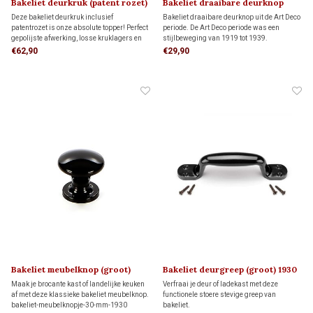
Bakeliet deurkruk (patent rozet)
Bakeliet draaibare deurknop
PHILITE 1930
ART DECO 1920
Deze bakeliet deurkruk inclusief
Bakeliet draaibare deurknop uit de Art Deco
patentrozet is onze absolute topper! Perfect
periode. De Art Deco periode was een
gepolijste afwerking, losse kruklagers en
stijlbeweging van 1919 tot 1939.
messing vernikkelde patentschroeven voor
Bijbehorende rozetten bestel je hieronder
€62,90
€29,90
een solide bevestiging. Made in Holland!
apart bij 'gerelateerde producten'
Bakeliet meubelknop (groot)
Bakeliet deurgreep (groot) 1930
1930
Maak je brocante kast of landelijke keuken
Verfraai je deur of ladekast met deze
af met deze klassieke bakeliet meubelknop.
functionele stoere stevige greep van
bakeliet-meubelknopje-30-mm-1930
bakeliet.