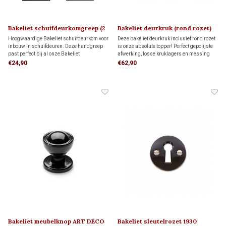
Bakeliet schuifdeurkomgreep (2
Bakeliet deurkruk (rond rozet)
stuks) 1920
PHILITE 1930
Hoogwaardige Bakeliet schuifdeurkom voor
Deze bakeliet deurkruk inclusief rond rozet
inbouw in schuifdeuren. Deze handgreep
is onze absolute topper! Perfect gepolijste
past perfect bij al onze Bakeliet
afwerking, losse kruklagers en messing
deurkruksets en voegt een authentieke retro-
vernikkelde patentschroeven voor een solide
€24,90
€62,90
sfeer toe aan je interieur.
bevestiging. Made in Holland!
Bakeliet meubelknop ART DECO
Bakeliet sleutelrozet 1930