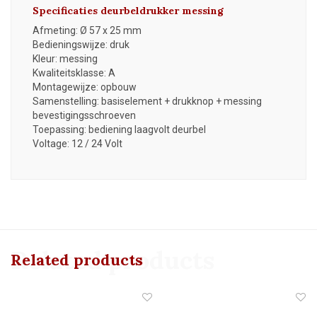
Specificaties deurbeldrukker messing
Afmeting: Ø 57 x 25 mm
Bedieningswijze: druk
Kleur: messing
Kwaliteitsklasse: A
Montagewijze: opbouw
Samenstelling: basiselement + drukknop + messing
bevestigingsschroeven
Toepassing: bediening laagvolt deurbel
Voltage: 12 / 24 Volt
Related products
Related products