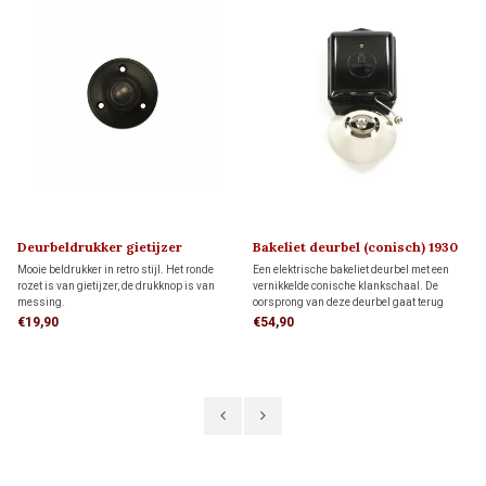
Deurbeldrukker gietijzer
Bakeliet deurbel (conisch) 1930
Mooie beldrukker in retro stijl. Het ronde
Een elektrische bakeliet deurbel met een
rozet is van gietijzer, de drukknop is van
vernikkelde conische klankschaal. De
messing.
oorsprong van deze deurbel gaat terug
naar de jaren '30 van de vorige eeuw en is
€19,90
€54,90
gebaseerd op de eerste telefoontechniek.