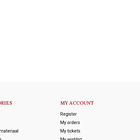
RIES
MY ACCOUNT
Register
My orders
emateriaal
My tickets
g
My wishlist