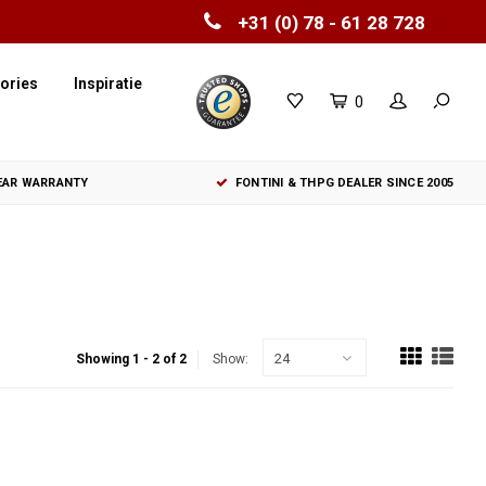
+31 (0) 78 - 61 28 728
ories
Inspiratie
0
YEAR WARRANTY
FONTINI & THPG DEALER SINCE 2005
24
Showing 1 - 2 of 2
Show: