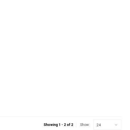
24
Showing 1 - 2 of 2
Show: