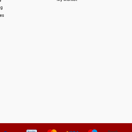
ag
es
s