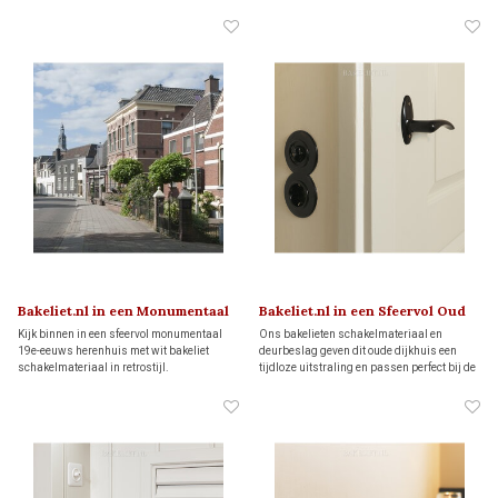
balk!
Bakeliet.nl in een Monumentaal
Bakeliet.nl in een Sfeervol Oud
Herenhuis
Dijkhuis
Kijk binnen in een sfeervol monumentaal
Ons bakelieten schakelmateriaal en
19e-eeuws herenhuis met wit bakeliet
deurbeslag geven dit oude dijkhuis een
schakelmateriaal in retrostijl.
tijdloze uitstraling en passen perfect bij de
sfeer van het interieur.