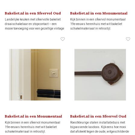
Bakeliet.nl in een Sfeervol Oud
Bakeliet.nl in een Monumentaal
Dijkhuis
Herenhuis
Landelijke keuken met sfeervolle bakeliet
Kijk binnen in een sfeervol monumentaal
draaischakelaar en stopcontact – een
19e-eeuws herenhuis met wit bakeliet
mooie toevoeging voor een gezellige vintage
schakelmateriaal in retrostijl.
sfeer in huis.
Bakeliet.nl in een Monumentaal
Bakeliet.nl in een Sfeervol Oud
Herenhuis
Dijkhuis
Kijk binnen in een sfeervol monumentaal
Roestkleurige stalen installatiebuis met
19e-eeuws herenhuis met wit bakeliet
bijpassende lasdoos. Kijk eens hoe mooi
schakelmateriaal in retrostijl.
dat afsteekt tegen de oude, witgeschilderde