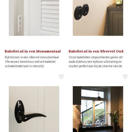
Bakeliet.nl in een Monumentaal
Bakeliet.nl in een Sfeervol Oud
Herenhuis
Dijkhuis
Kijk binnen in een sfeervol monumentaal
Onze bakelieten stopcontacten geven dit
19e-eeuws herenhuis met wit bakeliet
oude dijkhuis een tijdloze uitstraling en
schakelmateriaal in retrostijl.
sluiten perfect aan bij de charme van de
landelijke keuken.