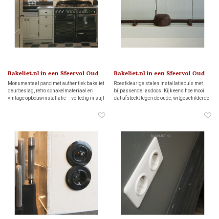
Bakeliet.nl in een Sfeervol Oud
Bakeliet.nl in een Sfeervol Oud
Dijkhuis
Dijkhuis
Monumentaal pand met authentiek bakeliet
Roestkleurige stalen installatiebuis met
deurbeslag, retro schakelmateriaal en
bijpassende lasdoos. Kijk eens hoe mooi
vintage opbouwinstallatie – volledig in stijl
dat afsteekt tegen de oude, witgeschilderde
hersteld.
balk!