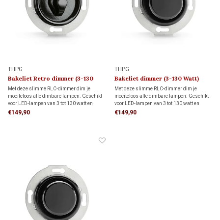
THPG
THPG
Bakeliet Retro dimmer (3-130
Bakeliet dimmer (3-130 Watt)
Watt) 1930
1930
Met deze slimme RLC-dimmer dim je
Met deze slimme RLC-dimmer dim je
moeiteloos alle dimbare lampen. Geschikt
moeiteloos alle dimbare lampen. Geschikt
voor LED-lampen van 3 tot 130 watt en
voor LED-lampen van 3 tot 130 watt en
andere lampen van 7 tot 350 watt. Dankzij
andere lampen van 7 tot 350 watt. Dankzij
€149,90
€149,90
de instelbare functie voor flikkervrij dimmen
de instelbare functie voor flikkervrij dimmen
geniet je altijd van optimale sfeer en
geniet je altijd van optimale sfeer en
comfort.
comfort.