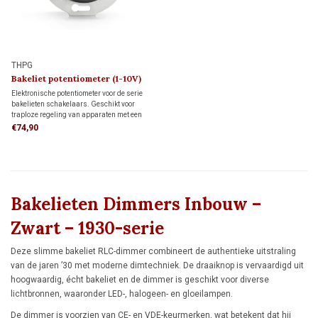
THPG
Bakeliet potentiometer (1-10V)
1930
Elektronische potentiometer voor de serie
bakelieten schakelaars. Geschikt voor
traploze regeling van apparaten met een
stuurspanning van 1-10 V en voor flikkervrij
€74,90
dimmen van armaturen met elektronisch
voorschakelapparaat (ECG)
Bakelieten Dimmers Inbouw –
Zwart – 1930-serie
Deze slimme bakeliet RLC-dimmer combineert de authentieke uitstraling
van de jaren ’30 met moderne dimtechniek. De draaiknop is vervaardigd uit
hoogwaardig, écht bakeliet en de dimmer is geschikt voor diverse
lichtbronnen, waaronder LED-, halogeen- en gloeilampen.
De dimmer is voorzien van CE- en VDE-keurmerken, wat betekent dat hij