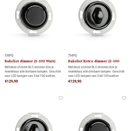
THPG
THPG
Bakeliet dimmer (3-100 Watt)
Bakeliet Retro dimmer (3-100
1930
Watt) 1930
Met deze slimme RLC-dimmer dim je
Met deze slimme RLC-dimmer dim je
moeiteloos alle dimbare lampen. Geschikt
moeiteloos alle dimbare lampen. Geschikt
voor LED-lampen van 3 tot 100 watt en
voor LED-lampen van 3 tot 130 watt en
andere lampen van 7 tot 220 watt. Dankzij
andere lampen van 7 tot 350 watt. Dankzij
€129,90
€129,90
de instelbare functie voor flikkervrij dimmen
de instelbare functie voor flikkervrij dimmen
geniet je altijd van optimale sfeer en
geniet je altijd van optimale sfeer en
comfort.
comfort.