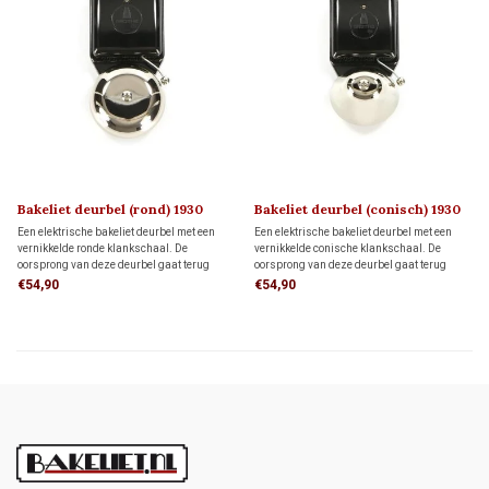
Bakeliet deurbel (rond) 1930
Bakeliet deurbel (conisch) 1930
Een elektrische bakeliet deurbel met een
Een elektrische bakeliet deurbel met een
vernikkelde ronde klankschaal. De
vernikkelde conische klankschaal. De
oorsprong van deze deurbel gaat terug
oorsprong van deze deurbel gaat terug
naar de jaren '30 van de vorige eeuw en is
naar de jaren '30 van de vorige eeuw en is
€54,90
€54,90
gebaseerd op de eerste telefoontechniek.
gebaseerd op de eerste telefoontechniek.