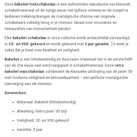
Deze
bakeliet trekschakelaar
is een authentieke reproductie van klassiek
schakelmateriaal uit de vorige eeuw. Het tijdloze ontwerp en de soepel te
bedienen trekknop brengen de nostalgische charme van originele
schakelaars volledig terug in je interieur. Ideaal voor renovaties en
restauraties van monumentale panden.
Elke
bakeliet schakelaar
in onze collectie wordt ambachtelijk vervaardigd,
is
CE- en VDE-gekeurd
en wordt geleverd met
5 jaar garantie
. Zo weet je
zeker dat je kiest voor kwaliteit en veiligheid.
Bakeliet
is een hittebestendig en duurzaam materiaal dat in de eerste helft
van de 20e eeuw veel werd toegepast in schakelmateriaal. Deze
retro
bakeliet wipschakelaar
combineert de klassieke uitstraling van de jaren ’30
met moderne veiligheid en betrouwbaarheid – een perfecte nostalgische
toevoeging aan elk interieur.
Kenmerken:
Materiaal: Bakeliet (hittebestendig)
Afwerking: Retro jaren ’30 stijl
Veiligheid: CE- en VDE-gekeurd
Garantie: 5 jaar