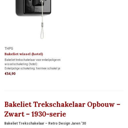
THPG
Bakeliet wissel (hotel)
trekschakelaar 1930
Bakeliet trekschakelaar voor enkelpolige en
wisselschakeling (hotel):
Enkelpolige schakeling: hiermee schakel je
een lamp vanaf één schakelaar aan en uit.
€54,90
Wisselschakeling: hiermee schakel je een
lamp vanaf twee verschillende schakelaars
aan en uit.
Bakeliet Trekschakelaar Opbouw –
Zwart – 1930-serie
Bakeliet Trekschakelaar – Retro Design Jaren ’30