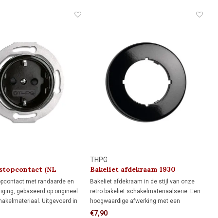
tstraling van vroeger wil
rond afdekraam, ideaal als je de muur al
 met modern dimcomfort.
netjes hebt afgewerkt en niet meer wilt
bijwerken.
THPG
 stopcontact (NL
Bakeliet afdekraam 1930
g) 1930
opcontact met randaarde en
Bakeliet afdekraam in de stijl van onze
liging, gebaseerd op origineel
retro bakeliet schakelmateriaalserie. Een
hakelmateriaal. Uitgevoerd in
hoogwaardige afwerking met een
iet en geschikt voor standaard
authentieke uitstraling.
€7,90