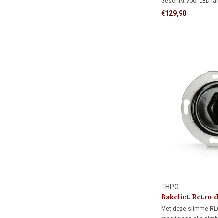
Geschikt voor LED-la
watt en andere lampe
€129,90
Dankzij de instelbare
flikkervrij dimmen gen
optimale sfeer en co
THPG
Bakeliet Retro 
Watt) 1930
Met deze slimme RL