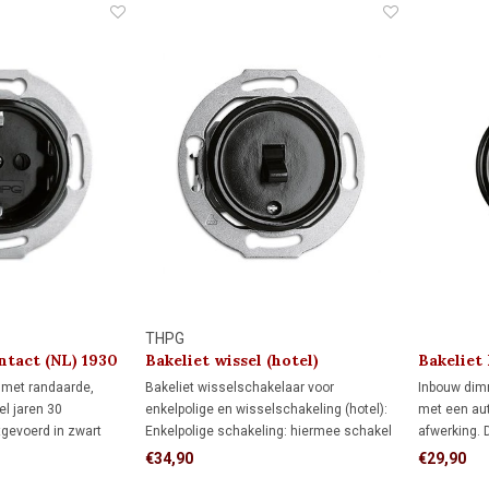
THPG
ntact (NL) 1930
Bakeliet wissel (hotel)
Bakeliet
schakelaar 1930
1930
 met randaarde,
Bakeliet wisselschakelaar voor
Inbouw dim
el jaren 30
enkelpolige en wisselschakeling (hotel):
met een aut
tgevoerd in zwart
Enkelpolige schakeling: hiermee schakel
afwerking. 
 voor standaard
je een lamp vanaf één schakelaar aan en
hedendaag
€34,90
€29,90
monumenten, jaren
uit.
draai-as en 