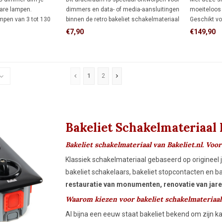
are lampen.
dimmers en data- of media-aansluitingen
moeiteloos 
mpen van 3 tot 130
binnen de retro bakeliet schakelmateriaal
Geschikt vo
n van 7 tot 350 watt.
serie. De vierkante vorm biedt meer
watt en and
€7,90
€149,90
 functie voor
afdekking rondom de inbouwdoos dan
Dankzij de 
iet je altijd van
een rond afdekraam, ideaal wanneer de
flikkervrij 
mfort.
muur al is afgewerkt.
optimale sf
1
2
Bakeliet Schakelmateriaal 
Bakeliet schakelmateriaal van Bakeliet.nl. Voor
Klassiek schakelmateriaal gebaseerd op origineel
bakeliet schakelaars, bakeliet stopcontacten en 
restauratie van monumenten, renovatie van jare
Waarom kiezen voor bakeliet schakelmateriaal
Al bijna een eeuw staat bakeliet bekend om zijn kar