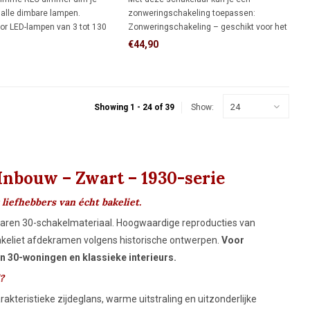
alle dimbare lampen.
zonweringschakeling toepassen:
or LED-lampen van 3 tot 130
Zonweringschakeling – geschikt voor het
ere lampen van 7 tot 350 watt.
bedienen van een elektrisch rolluik,
€44,90
instelbare functie voor
screen of zonwering met vaste op- en
dimmen geniet je altijd van
neerstand vanaf één schakellocatie.
eer en comfort.
24
Showing 1 - 24 of 39
Show:
Inbouw – Zwart – 1930-serie
 liefhebbers van écht bakeliet.
 jaren 30-schakelmateriaal. Hoogwaardige reproducties van
bakeliet afdekramen volgens historische ontwerpen.
Voor
n 30-woningen en klassieke interieurs.
?
akteristieke zijdeglans, warme uitstraling en uitzonderlijke