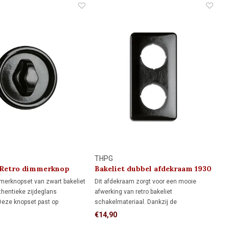
THPG
 Retro dimmerknop
Bakeliet dubbel afdekraam 1930
merknopset van zwart bakeliet
Dit afdekraam zorgt voor een mooie
hentieke zijdeglans
afwerking van retro bakeliet
Deze knopset past op
schakelmateriaal. Dankzij de
se dimmers met een 4 mm
rechthoekige vorm biedt het meer
€14,90
is ideaal voor wie de
dekking rondom de inbouwdoos dan een