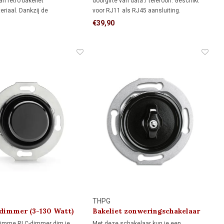
an retro bakeliet
doorgifte van data / telefoon. Geschikt
riaal. Dankzij de
voor RJ11 als RJ45 aansluiting.
e vorm biedt het meer
€39,90
ndom de inbouwdoos dan een
aam, ideaal als je de muur al
 afgewerkt en niet meer wilt
THPG
 dimmer (3-130 Watt)
Bakeliet zonweringschakelaar
1930
limme RLC-dimmer dim je
Met deze schakelaar kun je een