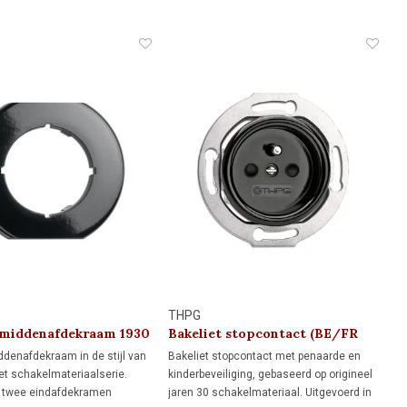
n. Voor monumenten, jaren
 en klassieke interieurs met
THPG
 middenafdekraam 1930
Bakeliet stopcontact (BE/FR
kindveilig) 1930
ddenafdekraam in de stijl van
Bakeliet stopcontact met penaarde en
et schakelmateriaalserie.
kinderbeveiliging, gebaseerd op origineel
twee eindafdekramen
jaren 30 schakelmateriaal. Uitgevoerd in