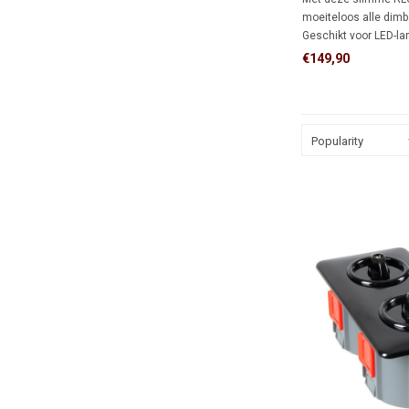
moeiteloos alle dimb
Geschikt voor LED-la
watt en andere lampe
€149,90
Dankzij de instelbare
flikkervrij dimmen gen
optimale sfeer en co
Popularity