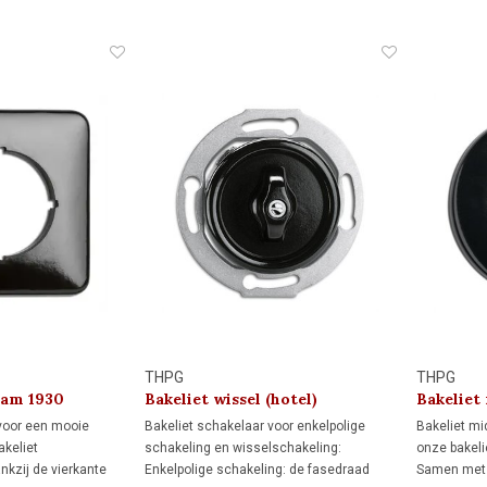
staat een driedelig
lichtpunten vanuit één schakelaar.
inbouwdoze
Niet geschikt voor wissel- of
30-woningen
kruisschakelingen.
karakter.
THPG
THPG
aam 1930
Bakeliet wissel (hotel)
Bakeliet
schakelaar 1930
 voor een mooie
Bakeliet schakelaar voor enkelpolige
Bakeliet mi
akeliet
schakeling en wisselschakeling:
onze bakeli
nkzij de vierkante
Enkelpolige schakeling: de fasedraad
Samen met 