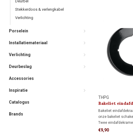
Deurbel
30-woningen en klass
karakter.
Stekkerdoos & verlengkabel
Verlichting
Porselein
Installatiemateriaal
Verlichting
Deurbeslag
Accessories
Inspiratie
THPG
Catalogus
Bakeliet eindaf
Bakeliet eindafdekraa
Brands
onze bakeliet schake
Twee eindafdekram
een dubbel afdekra
€9,90