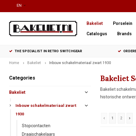
EN
Bakeliet
Porselein
Catalogus
Brands
THE SPECIALIST IN RETRO SWITCHGEAR
ORDERE
Home
Bakeliet
Inbouw schakelmateriaal zwart 1930
Bakeliet 
Categories
Bakeliet schakelma
Bakeliet
historische ontwer
Inbouw schakelmateriaal zwart
1930
1
2
Stopcontacten
Draaischakelaars