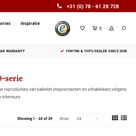
+31 (0) 78 - 61 28 728
ories
Inspiratie
0
YEAR WARRANTY
FONTINI & THPG DEALER SINCE 2005
0-serie
ge reproducties van bakeliet stopcontacten en schakelaars volgens
interieurs.
24
Showing 1 - 24 of 39
Show: