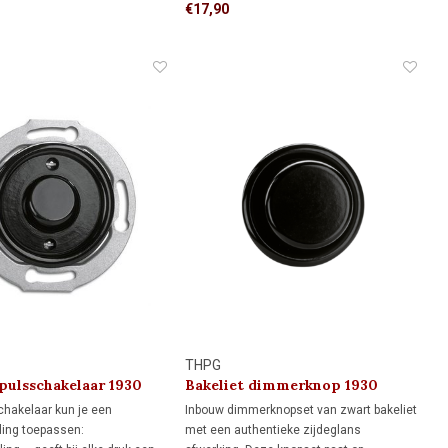
n driedelig afdekraam.
zwart bakeliet en geschikt voor standaard
€17,90
inbouwdozen. Voor monumenten, jaren
30-woningen en klassieke interieurs met
karakter.
THPG
 pulsschakelaar 1930
Bakeliet dimmerknop 1930
hakelaar kun je een
Inbouw dimmerknopset van zwart bakeliet
ling toepassen:
met een authentieke zijdeglans