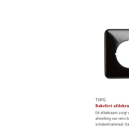
middenafdekraam ont
afdekraam.
THPG
Bakeliet afdekr
Dit afdekraam zorgt
afwerking van retro b
schakelmateriaal. Da