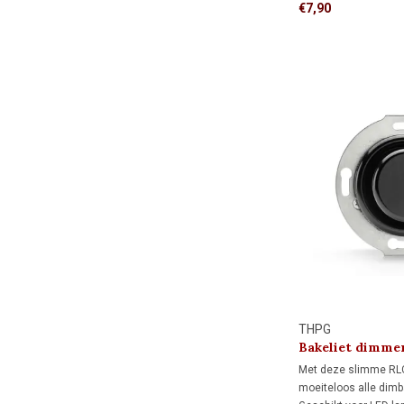
vorm biedt het meer
€7,90
inbouwdoos dan een 
ideaal als je de muur
afgewerkt en niet mee
THPG
Bakeliet dimmer
1930
Met deze slimme RL
moeiteloos alle dimb