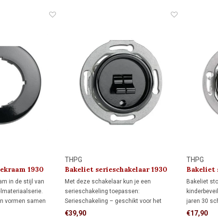
ieke interieurs met
Wisselschakeling: hiermee schakel je
klassieke ui
een lamp vanaf twee verschillende
combineren
schakelaars aan en uit.
THPG
THPG
dekraam 1930
Bakeliet serieschakelaar 1930
Bakeliet
kindveili
m in de stijl van
Met deze schakelaar kun je een
Bakeliet st
lmateriaalserie.
serieschakeling toepassen:
kinderbevei
en vormen samen
Serieschakeling – geschikt voor het
jaren 30 sc
am. Samen met een
onafhankelijk schakelen van twee
zwart bakel
€39,90
€17,90