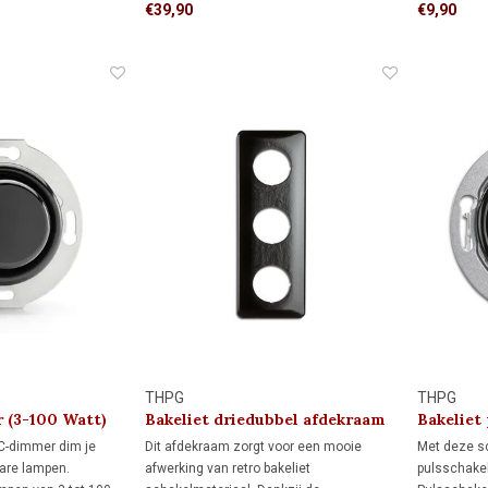
 dekking rondom de
wordt onderbroken om een lichtpunt te
ontstaat ee
€39,90
€9,90
rond afdekraam,
schakelen.
 al netjes hebt
Wisselschakeling (hotelschakeling): twee
r wilt bijwerken.
schakelaars bedienen samen één
lichtpunt.
THPG
THPG
 (3-100 Watt)
Bakeliet driedubbel afdekraam
Bakeliet
1930
C-dimmer dim je
Dit afdekraam zorgt voor een mooie
Met deze sc
are lampen.
afwerking van retro bakeliet
pulsschake