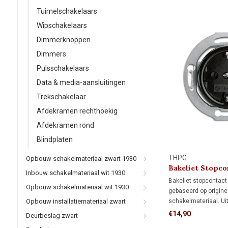
Tuimelschakelaars
Wipschakelaars
Dimmerknoppen
Dimmers
Pulsschakelaars
Data & media-aansluitingen
Trekschakelaar
Afdekramen rechthoekig
Afdekramen rond
Blindplaten
THPG
Opbouw schakelmateriaal zwart 1930
Bakeliet Stopco
Inbouw schakelmateriaal wit 1930
Bakeliet stopcontact
Opbouw schakelmateriaal wit 1930
gebaseerd op origine
schakelmateriaal. Ui
Opbouw installatiemateriaal zwart
bakeliet en geschikt
€14,90
Deurbeslag zwart
inbouwdozen. Voor 