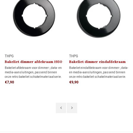
THPG
THPG
Bakeliet dimmer afdekraam 1930
Bakeliet dimmer eindafdekraam
1930
Bakeliet afdekraam voor dimmer-, data- en
Bakeliet eindafdekraam voor dimmer-, data-
media-aansluitingen, passend binnen
en media-aansluitingen, passend binnen
onze retro bakeliet schakelmateriaalserie.
onze retro bakeliet schakelmateriaalserie.
Uitgevoerd in zwart voor een authentieke
Twee eindafdekramen vormen samen een
€7,90
€9,90
jaren 30-uitstraling.
dubbel afdekraam. In combinatie met een
middenafdekraam ontstaat een driedelig
afdekraam.