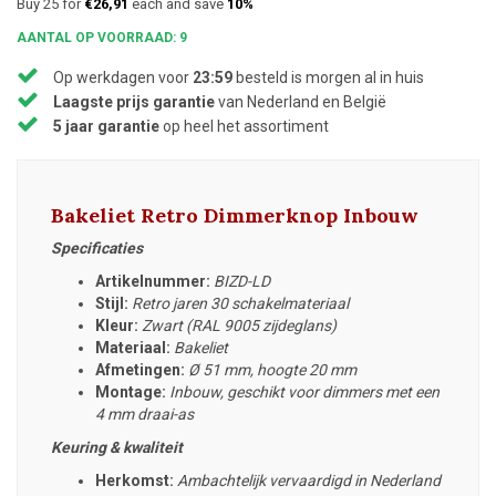
Buy 25 for
€26,91
each and save
10%
AANTAL OP VOORRAAD: 9
Op werkdagen voor
23:59
besteld is morgen al in huis
Laagste prijs garantie
van Nederland en België
5 jaar garantie
op heel het assortiment
Bakeliet Retro Dimmerknop Inbouw
Specificaties
Artikelnummer:
BIZD-LD
Stijl:
Retro jaren 30 schakelmateriaal
Kleur:
Zwart (RAL 9005 zijdeglans)
Materiaal:
Bakeliet
Afmetingen:
Ø 51 mm, hoogte 20 mm
Montage:
Inbouw, geschikt voor dimmers met een
4 mm draai-as
Keuring & kwaliteit
Herkomst:
Ambachtelijk vervaardigd in Nederland