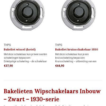
THPG
THPG
Bakeliet wissel (hotel)
Bakeliet kruisschakelaar 1930
schakelaar 1930
Met deze schakelaar kun je twee soorten
Met deze schakelaar kun je een
schakelingen toepassen:
kruisschakeling toepassen:
Enkelpolige schakeling – de schakelaar
Kruisschakeling – uitbreiding van een
bedient een lamp of lampgroep.
wisselschakeling waarmee een lamp of
€37,90
€44,90
Wisselschakeling (hotelschakeling) – twee
lampgroep vanaf drie of meer
schakelaars bedienen een lamp of
schakellocaties wordt bediend met twee
lampgroep vanaf twee schakellocaties.
wisselschakelaars en één of meer
kruisschakelaars.
Bakelieten Wipschakelaars Inbouw
– Zwart – 1930-serie