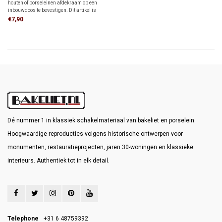
houten of porseleinen afdekraam op een
inbouwdoos te bevestigen. Dit artikel is
alleen nodig wanneer je een FONTINI-
€7,90
afdekraam als montageplaat voor opbouw
schakelmateriaal wilt gebruiken.
Dé nummer 1 in klassiek schakelmateriaal van bakeliet en porselein.
Hoogwaardige reproducties volgens historische ontwerpen voor
monumenten, restauratieprojecten, jaren 30-woningen en klassieke
interieurs. Authentiek tot in elk detail.
Telephone
+31 6 48759392