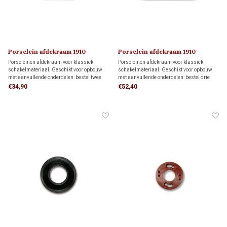
Porselein afdekraam 1910
Porselein afdekraam 1910
Porseleinen afdekraam voor klassiek
Porseleinen afdekraam voor klassiek
schakelmateriaal. Geschikt voor opbouw
schakelmateriaal. Geschikt voor opbouw
met aanvullende onderdelen: bestel twee
met aanvullende onderdelen: bestel drie
montageringen voor directe wandmontage
montageringen voor directe wandmontage
€34,90
€52,40
of twee adapters voor montage op twee
of drie adapters voor montage op drie
inbouwdozen.
inbouwdozen.