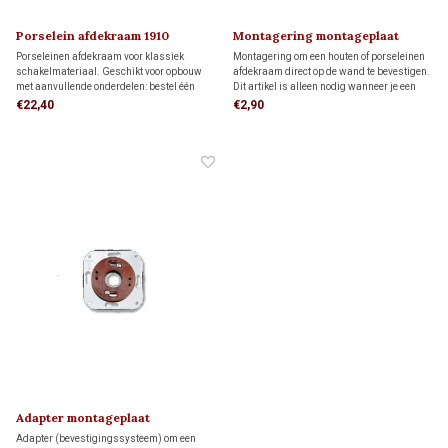
Porselein afdekraam 1910
Montagering montageplaat
Porseleinen afdekraam voor klassiek
Montagering om een houten of porseleinen
schakelmateriaal. Geschikt voor opbouw
afdekraam direct op de wand te bevestigen.
met aanvullende onderdelen: bestel één
Dit artikel is alleen nodig wanneer je een
montagering voor directe wandmontage of
FONTINI-afdekraam als montageplaat voor
€22,40
€2,90
één adapter voor montage op één
opbouw schakelmateriaal wilt gebruiken.
inbouwdoos.
Adapter montageplaat
Adapter (bevestigingssysteem) om een