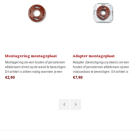
Montagering montageplaat
Adapter montageplaat
Montagering om een houten of porseleinen
Adapter (bevestigingssysteem) om een
afdekraam direct op de wand te bevestigen.
houten of porseleinen afdekraam op een
Dit artikel is alleen nodig wanneer je een
inbouwdoos te bevestigen. Dit artikel is
FONTINI-afdekraam als montageplaat voor
alleen nodig wanneer je een FONTINI-
€2,90
€7,90
opbouw schakelmateriaal wilt gebruiken.
afdekraam als montageplaat voor opbouw
schakelmateriaal wilt gebruiken.