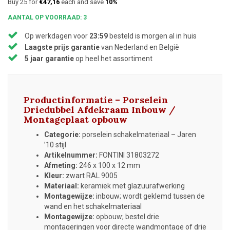
Buy 25 for
€47,16
each and save
10%
AANTAL OP VOORRAAD: 3
Op werkdagen voor
23:59
besteld is morgen al in huis
Laagste prijs garantie
van Nederland en België
5 jaar garantie
op heel het assortiment
Productinformatie – Porselein
Driedubbel Afdekraam Inbouw /
Montageplaat opbouw
Categorie:
porselein schakelmateriaal – Jaren
’10 stijl
Artikelnummer:
FONTINI 31803272
Afmeting:
246 x 100 x 12 mm
Kleur:
zwart RAL 9005
Materiaal:
keramiek met glazuurafwerking
Montagewijze:
inbouw; wordt geklemd tussen de
wand en het schakelmateriaal
Montagewijze:
opbouw; bestel drie
montageringen voor directe wandmontage of drie