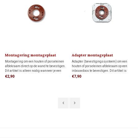
Montagering montageplaat
Adapter montageplaat
Montagering om een houten of porseleinen
Adapter (bevestigingssysteem) om een
afdekraam direct op de wand te bevestigen.
houten of porseleinen afdekraam op een
Dit artikel is alleen nodig wanneer je een
inbouwdoos te bevestigen. Dit artikel is
FONTINI-afdekraam als montageplaat voor
alleen nodig wanneer je een FONTINI-
€2,90
€7,90
opbouw schakelmateriaal wilt gebruiken.
afdekraam als montageplaat voor opbouw
schakelmateriaal wilt gebruiken.