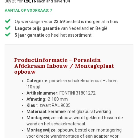
Buy 25 for
€20,16
each and save
10%
AANTAL OP VOORRAAD: 7
Op werkdagen voor
23:59
besteld is morgen al in huis
Laagste prijs garantie
van Nederland en België
5 jaar garantie
op heel het assortiment
Productinformatie – Porselein
Afdekraam Inbouw / Montageplaat
opbouw
Categorie:
porselein schakelmateriaal – Jaren
’10 stijl
Artikelnummer:
FONTINI 31801272
Afmeting:
Ø 100 mm
Kleur:
zwart RAL 9005
Materiaal:
keramiek met glazuurafwerking
Montagewijze:
inbouw; wordt geklemd tussen de
wand en het schakelmateriaal
Montagewijze:
opbouw; bestel een montagering
voor directe wandmontage of een adapter voor