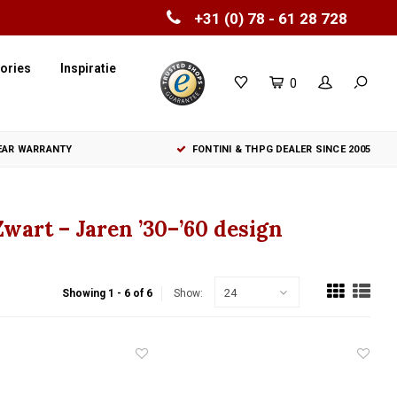
+31 (0) 78 - 61 28 728
ories
Inspiratie
0
YEAR WARRANTY
FONTINI & THPG DEALER SINCE 2005
wart – Jaren ’30–’60 design
24
Showing 1 - 6 of 6
Show: