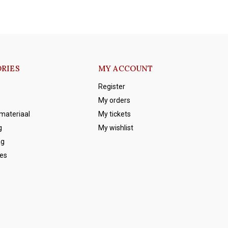
RIES
MY ACCOUNT
Register
My orders
emateriaal
My tickets
g
My wishlist
ag
es
s