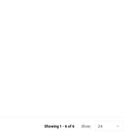
24
Showing 1 - 6 of 6
Show: