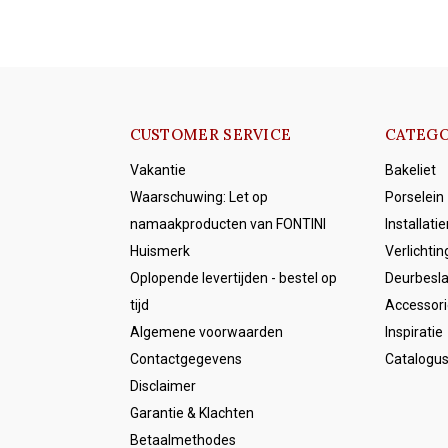
CUSTOMER SERVICE
CATEGO
Vakantie
Bakeliet
Waarschuwing: Let op
Porselein
namaakproducten van FONTINI
Installati
Huismerk
Verlichtin
Oplopende levertijden - bestel op
Deurbesl
tijd
Accessori
Algemene voorwaarden
Inspiratie
Contactgegevens
Catalogu
Disclaimer
Garantie & Klachten
Betaalmethodes