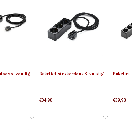
rdoos 5-voudig
Bakeliet stekkerdoos 3-voudig
Bakeliet
)
(met sch
€34,90
€39,90