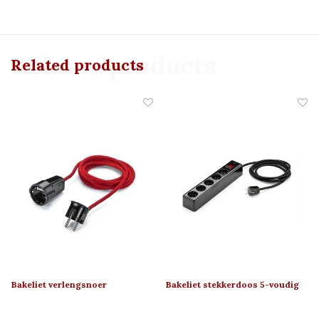
Related products
Related products
Bakeliet verlengsnoer
Bakeliet stekkerdoos 5-voudig
(met schakelaar)