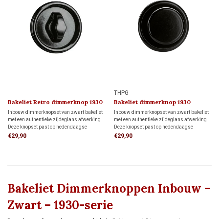
THPG
Bakeliet Retro dimmerknop 1930
Bakeliet dimmerknop 1930
Inbouw dimmerknopset van zwart bakeliet
Inbouw dimmerknopset van zwart bakeliet
met een authentieke zijdeglans afwerking.
met een authentieke zijdeglans afwerking.
Deze knopset past op hedendaagse
Deze knopset past op hedendaagse
dimmers met een 4 mm draai-as en is
dimmers met een 4 mm draai-as en is
€29,90
€29,90
ideaal voor wie de klassieke uitstraling van
ideaal voor wie de uitstraling van vroeger
vroeger wil combineren met modern
wil combineren met modern dimcomfort.
dimcomfort.
Bakeliet Dimmerknoppen Inbouw –
Zwart – 1930-serie