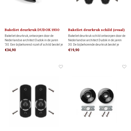
Bakeliet deurkruk DUDOK 1930
Bakeliet deurkruk schild (ovaal)
DUDOK 1930
Bakeliet deurkruk, ontworpen door de
Bakeliet deurkruk schild ontworpen door de
Nederlandse architect Dudok in de jaren
Nederlandse architect Dudok in de jaren
’30. Een bijbehorend rozet of schild bestel je
30. De bijbehorende deurkruk bestel je
hieronder apart bij ‘Gerelateerde
hieronder apart bij 'gerelateerde producten'
€34,90
€19,90
producten’. Je kunt kiezen uit verschillende
stijlen en modellen.