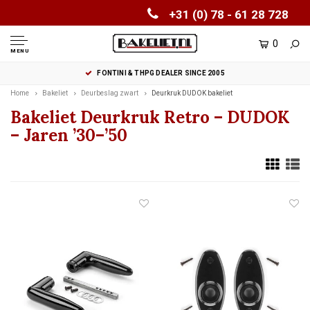
+31 (0) 78 - 61 28 728
0
MENU
FONTINI & THPG DEALER SINCE 2005
Home
Bakeliet
Deurbeslag zwart
Deurkruk DUDOK bakeliet
Bakeliet Deurkruk Retro – DUDOK
– Jaren ’30–’50