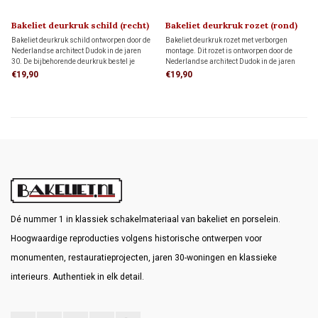
Bakeliet deurkruk schild (recht)
Bakeliet deurkruk rozet (rond)
DUDOK 1930
DUDOK 1930
Bakeliet deurkruk schild ontworpen door de
Bakeliet deurkruk rozet met verborgen
Nederlandse architect Dudok in de jaren
montage. Dit rozet is ontworpen door de
30. De bijbehorende deurkruk bestel je
Nederlandse architect Dudok in de jaren
hieronder apart bij 'gerelateerde producten'
30. De bijbehorende deurkruk bestel je
€19,90
€19,90
hieronder apart bij 'gerelateerde producten'
Dé nummer 1 in klassiek schakelmateriaal van bakeliet en porselein.
Hoogwaardige reproducties volgens historische ontwerpen voor
monumenten, restauratieprojecten, jaren 30-woningen en klassieke
interieurs. Authentiek in elk detail.