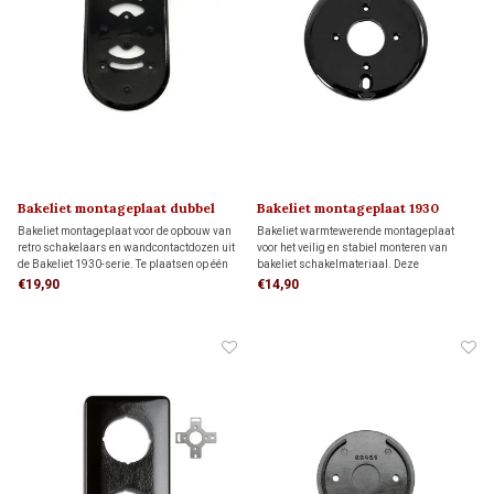
Bakeliet montageplaat dubbel
Bakeliet montageplaat 1930
1930
Bakeliet montageplaat voor de opbouw van
Bakeliet warmtewerende montageplaat
retro schakelaars en wandcontactdozen uit
voor het veilig en stabiel monteren van
de Bakeliet 1930-serie. Te plaatsen op één
bakeliet schakelmateriaal. Deze
inbouwdoos of direct op de wand. Voor een
montageplaat past op één inbouwdoos,
€19,90
€14,90
veilige montage op brandbare en oneffen
maar kan ook direct op de wand worden
ondergronden.
gemonteerd.