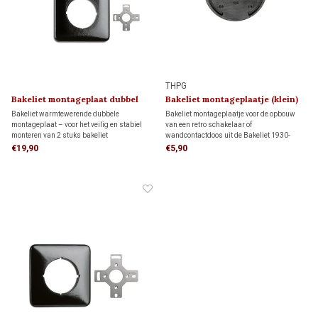
THPG
Bakeliet montageplaat dubbel
Bakeliet montageplaatje (klein)
1930
1930
Bakeliet warmtewerende dubbele
Bakeliet montageplaatje voor de opbouw
montageplaat – voor het veilig en stabiel
van een retro schakelaar of
monteren van 2 stuks bakeliet
wandcontactdoos uit de Bakeliet 1930-
schakelmateriaal. Dankzij de bijgeleverde
serie. Uitsluitend geschikt voor directe
€19,90
€5,90
adapters past deze montageplaat op twee
wandmontage. Voor een veilige montage op
inbouwdozen, maar ook direct op de wand.
brandbare en oneffen ondergronden.