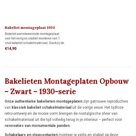
Bakeliet montageplaat 1930
Bakeliet warmtewerende montageplaat
voor het veilig en stabiel monteren van 1
stuk bakeliet schakelmateriaal. Dankzij de
bijgeleverde adapter past deze
€14,90
montageplaat op één inbouwdoos, maar hij
kan ook direct op de wand worden
geplaatst.
Bakelieten Montageplaten Opbouw
– Zwart – 1930-serie
Onze authentieke bakelieten montageplaten
zijn getrouwe reproducties
van
klassiek bakeliet
schakelmateriaal
uit de vorige eeuw. Het tijdloze
retro-ontwerp en de mooie vorm brengen de nostalgische sfeer van
schakelmateriaal uit die tijd volledig terug in je interieur – perfect voor
renovaties van monumentale panden.
Schakelaars en stopcontacten
monteer je veilig en stabiel op deze