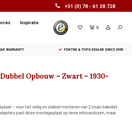
+31 (0) 78 - 61 28 728
ories
Inspiratie
0
YEAR WARRANTY
FONTINI & THPG DEALER SINCE 2005
 Dubbel Opbouw – Zwart – 1930-
at – voor het veilig en stabiel monteren van 2 stuks bakeliet
e adapters past deze montageplaat op twee inbouwdozen, maar