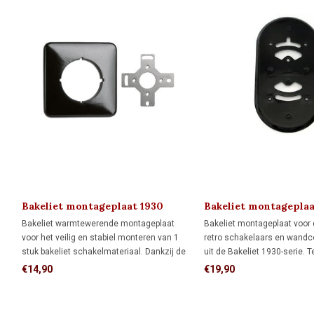
Bakeliet montageplaat 1930
Bakeliet montageplaa
1930
Bakeliet warmtewerende montageplaat
Bakeliet montageplaat voor
voor het veilig en stabiel monteren van 1
retro schakelaars en wand
stuk bakeliet schakelmateriaal. Dankzij de
uit de Bakeliet 1930-serie. T
bijgeleverde adapter past deze
één inbouwdoos of direct op
€14,90
€19,90
montageplaat op één inbouwdoos, maar hij
een veilige montage op bra
kan ook direct op de wand worden
oneffen ondergronden.
geplaatst.