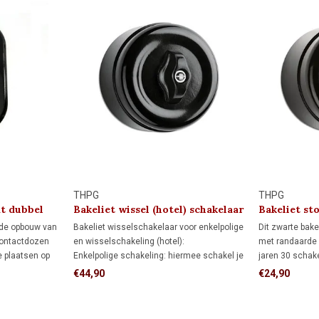
THPG
THPG
t dubbel
Bakeliet wissel (hotel) schakelaar
Bakeliet st
1930
kindveilig)
 de opbouw van
Bakeliet wisselschakelaar voor enkelpolige
Dit zwarte bak
contactdozen
en wisselschakeling (hotel):
met randaarde 
e plaatsen op
Enkelpolige schakeling: hiermee schakel je
jaren 30 schak
 de wand. Voor
een lamp vanaf één schakelaar aan en uit.
bedrading via d
€44,90
€24,90
ndbare en
Wisselschakeling: hiermee schakel je een
of een opbouw-e
lamp vanaf twee verschillende schakelaars
authentieke uit
aan en uit.