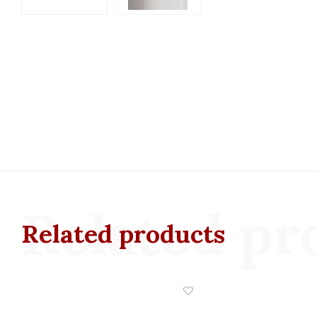
Related pr
Related products