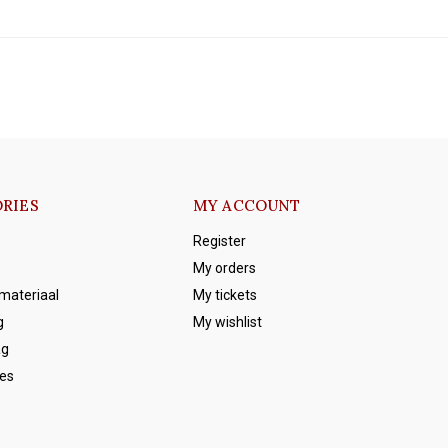
RIES
MY ACCOUNT
Register
My orders
emateriaal
My tickets
g
My wishlist
ag
es
s