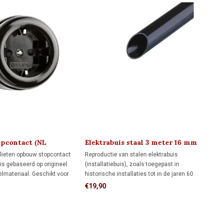
opcontact (NL
Elektrabuis staal 3 meter 16 mm
 1930
elieten opbouw stopcontact
Reproductie van stalen elektrabuis
is gebaseerd op origineel
(installatiebuis), zoals toegepast in
elmateriaal. Geschikt voor
historische installaties tot in de jaren 60.
e achterzijde (wandinvoer)
De metalen buis heeft een druksterkte van
€19,90
lektrabuis of kabel. Met de
1250 N/5 cm. Transportkosten binnen
straling van de jaren 30.
Nederland bedragen € 99,- of afhalen in
Hendrik-Ido-Ambacht