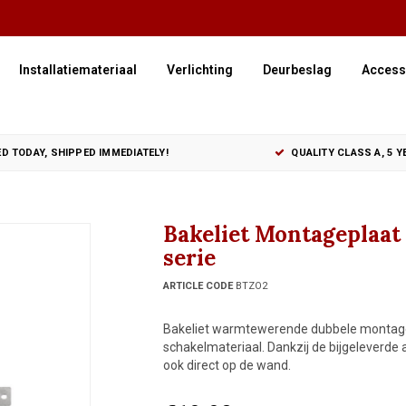
Installatiemateriaal
Verlichting
Deurbeslag
Access
D TODAY, SHIPPED IMMEDIATELY!
QUALITY CLASS A, 5 
Bakeliet Montageplaat
serie
ARTICLE CODE
BTZO2
Bakeliet warmtewerende dubbele montagepla
schakelmateriaal. Dankzij de bijgeleverd
ook direct op de wand.