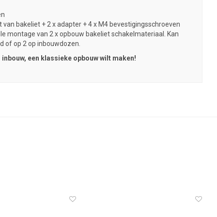
en
van bakeliet + 2 x adapter + 4 x M4 bevestigingsschroeven
iele montage van 2 x opbouw bakeliet schakelmateriaal. Kan
d of op 2 op inbouwdozen.
van inbouw, een klassieke opbouw wilt maken!