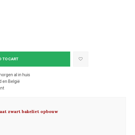
D TO CART
morgen al in huis
 en België
ent
aat zwart bakeliet opbouw