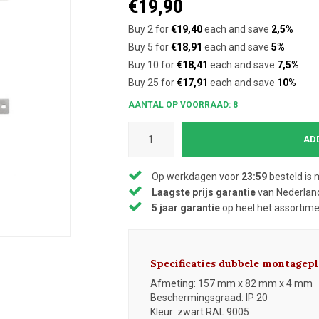
€19,90
Buy 2 for
€19,40
each and save
2,5%
Buy 5 for
€18,91
each and save
5%
Buy 10 for
€18,41
each and save
7,5%
Buy 25 for
€17,91
each and save
10%
AANTAL OP VOORRAAD: 8
AD
Op werkdagen voor
23:59
besteld is 
Laagste prijs garantie
van Nederland
5 jaar garantie
op heel het assortim
Specificaties dubbele montagepl
Afmeting: 157 mm x 82 mm x 4 mm
Beschermingsgraad: IP 20
Kleur: zwart RAL 9005