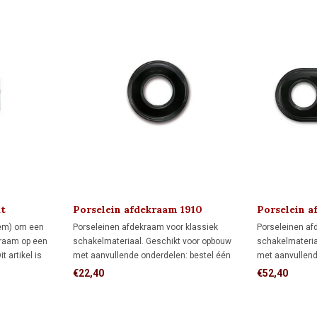
t
Porselein afdekraam 1910
Porselein a
eem) om een
Porseleinen afdekraam voor klassiek
Porseleinen af
kraam op een
schakelmateriaal. Geschikt voor opbouw
schakelmateria
 artikel is
met aanvullende onderdelen: bestel één
met aanvullend
 FONTINI-
montagering voor directe wandmontage of
montageringen
€22,40
€52,40
t voor opbouw
één adapter voor montage op één
of drie adapter
ken.
inbouwdoos.
inbouwdozen.