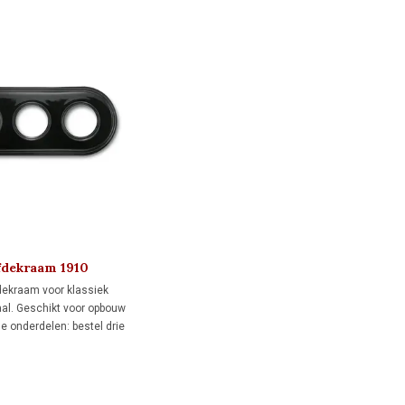
fdekraam 1910
dekraam voor klassiek
al. Geschikt voor opbouw
e onderdelen: bestel drie
 voor directe wandmontage
s voor montage op drie