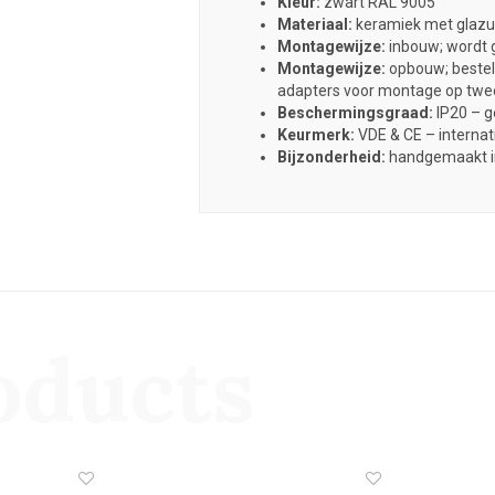
Kleur:
zwart RAL 9005
Materiaal:
keramiek met glazu
Montagewijze:
inbouw; wordt 
Montagewijze:
opbouw; bestel
adapters voor montage op twee
Beschermingsgraad:
IP20 – g
Keurmerk:
VDE & CE – internat
Bijzonderheid:
handgemaakt in
oducts