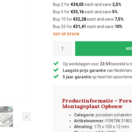
Buy 2 for
€34,03
each and save
2,5%
Buy 5 for
€33,16
each and save
5%
Buy 10 for
€32,28
each and save
7,5%
Buy 25 for
€31,41
each and save
10%
OUT OF STOCK
AD
Op werkdagen voor
23:59
besteld is 
Laagste prijs garantie
van Nederland
5 jaar garantie
op heel het assortim
Productinformatie – Por
Montageplaat Opbouw
Categorie:
porselein schakelmat
Artikelnummer:
FONTINI 3180
Afmeting:
175 x 100 x 12 mm