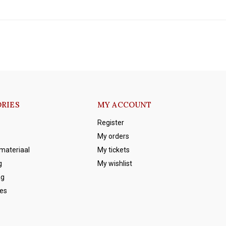
RIES
MY ACCOUNT
Register
My orders
emateriaal
My tickets
g
My wishlist
ag
es
s