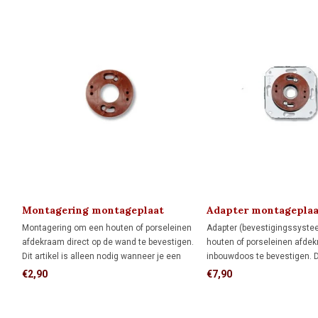
Montagering montageplaat
Adapter montageplaa
Montagering om een houten of porseleinen
Adapter (bevestigingssyst
afdekraam direct op de wand te bevestigen.
houten of porseleinen afde
Dit artikel is alleen nodig wanneer je een
inbouwdoos te bevestigen. Dit
FONTINI-afdekraam als montageplaat voor
alleen nodig wanneer je een
€2,90
€7,90
opbouw schakelmateriaal wilt gebruiken.
afdekraam als montageplaa
schakelmateriaal wilt gebrui