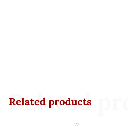
Related pr
Related products