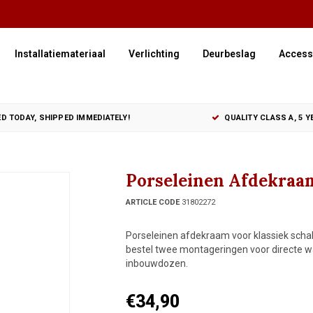
Installatiemateriaal
Verlichting
Deurbeslag
Access
D TODAY, SHIPPED IMMEDIATELY!
QUALITY CLASS A, 5 
Porseleinen Afdekraam
ARTICLE CODE
31802272
Porseleinen afdekraam voor klassiek scha
bestel twee montageringen voor directe
inbouwdozen.
€34,90