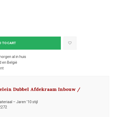
D TO CART
morgen al in huis
 en België
ent
selein Dubbel Afdekraam Inbouw /
eriaal – Jaren ’10 stijl
2272