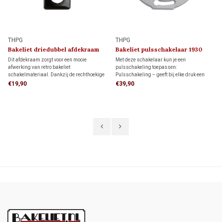
THPG
THPG
Bakeliet driedubbel afdekraam
Bakeliet pulsschakelaar 1930
1930
Dit afdekraam zorgt voor een mooie
Met deze schakelaar kun je een
afwerking van retro bakeliet
pulsschakeling toepassen:
schakelmateriaal. Dankzij de rechthoekige
Pulsschakeling – geeft bij elke druk een
vorm biedt het meer dekking rondom de
schakelpuls waarmee een impulsrelais of
€19,90
€39,90
inbouwdoos dan een rond afdekraam,
domoticasysteem wordt aangestuurd. Niet
ideaal als je de muur al netjes hebt
geschikt voor wissel- of kruisschakelingen.
afgewerkt en niet meer wilt bijwerken.