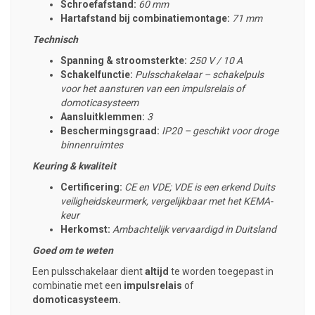
Schroefafstand:
60 mm
Hartafstand bij combinatiemontage:
71 mm
Technisch
Spanning & stroomsterkte:
250 V / 10 A
Schakelfunctie:
Pulsschakelaar – schakelpuls
voor het aansturen van een impulsrelais of
domoticasysteem
Aansluitklemmen:
3
Beschermingsgraad:
IP20 – geschikt voor droge
binnenruimtes
Keuring & kwaliteit
Certificering:
CE en VDE; VDE is een erkend Duits
veiligheidskeurmerk, vergelijkbaar met het KEMA-
keur
Herkomst:
Ambachtelijk vervaardigd in Duitsland
Goed om te weten
Een pulsschakelaar dient
altijd
te worden toegepast in
combinatie met een
impulsrelais
of
domoticasysteem.