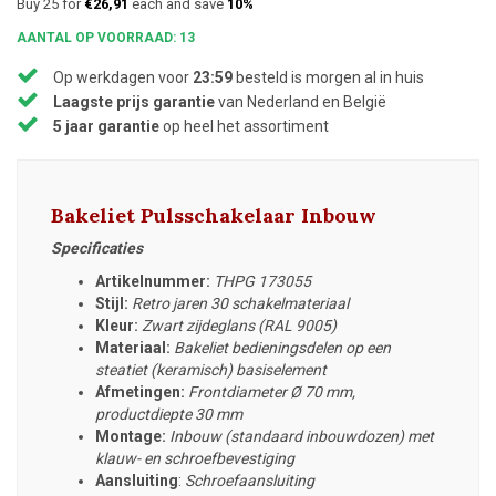
Buy 25 for
€26,91
each and save
10%
AANTAL OP VOORRAAD: 13
Op werkdagen voor
23:59
besteld is morgen al in huis
Laagste prijs garantie
van Nederland en België
5 jaar garantie
op heel het assortiment
Bakeliet Pulsschakelaar Inbouw
Specificaties
Artikelnummer:
THPG 173055
Stijl:
Retro jaren 30 schakelmateriaal
Kleur:
Zwart zijdeglans (RAL 9005)
Materiaal:
Bakeliet bedieningsdelen op een
steatiet (keramisch) basiselement
Afmetingen:
Frontdiameter
Ø 70 mm,
productdiepte 30 mm
Montage:
Inbouw (standaard inbouwdozen) met
klauw- en schroefbevestiging
Aansluiting
:
Schroefaansluiting