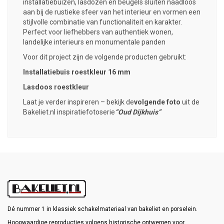
installatiebuizen, lasdozen en beugels sluiten naadloos
aan bij de rustieke sfeer van het interieur en vormen een
stijlvolle combinatie van functionaliteit en karakter.
Perfect voor liefhebbers van authentiek wonen,
landelijke interieurs en monumentale panden
Voor dit project zijn de volgende producten gebruikt:
Installatiebuis roestkleur 16 mm
Lasdoos roestkleur
Laat je verder inspireren – bekijk de
volgende foto
uit de
Bakeliet.nl inspiratiefotoserie
“Oud Dijkhuis”
Dé nummer 1 in klassiek schakelmateriaal van bakeliet en porselein.
Hoogwaardige reproducties volgens historische ontwerpen voor