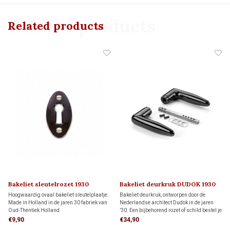
Related products
Related products
Bakeliet sleutelrozet 1930
Bakeliet deurkruk DUDOK 1930
Hoogwaardig ovaal bakeliet sleutelplaatje.
Bakeliet deurkruk, ontworpen door de
Made in Holland in de jaren 30 fabriek van
Nederlandse architect Dudok in de jaren
Oud-Thentiek Holland.
’30. Een bijbehorend rozet of schild bestel je
hieronder apart bij ‘Gerelateerde
€9,90
€34,90
producten’. Je kunt kiezen uit verschillende