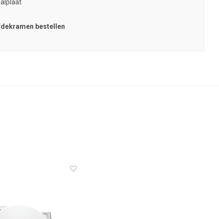
aalplaat
afdekramen bestellen