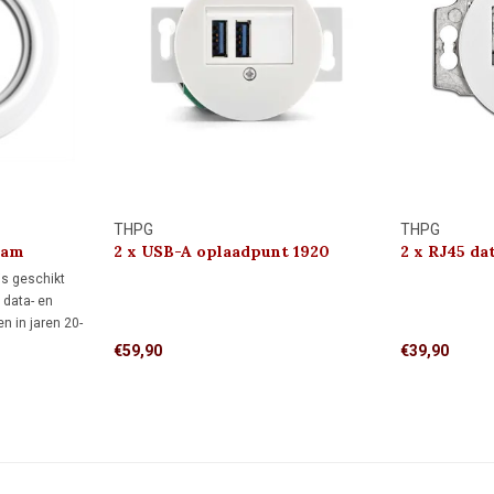
THPG
THPG
aam
2 x USB-A oplaadpunt 1920
2 x RJ45 d
)
1920
is geschikt
 data- en
n in jaren 20-
ling maakt het
€59,90
€39,90
urs,
rojecten.