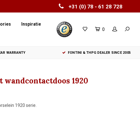
+31 (0) 78 - 61 28 728
ories
Inspiratie
0
YEAR WARRANTY
FONTINI & THPG DEALER SINCE 2005
iet wandcontactdoos 1920
selein 1920 serie.