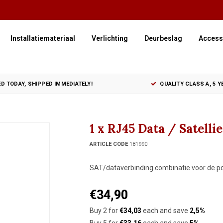
Installatiemateriaal
Verlichting
Deurbeslag
Access
D TODAY, SHIPPED IMMEDIATELY!
QUALITY CLASS A, 5 
1 x RJ45 Data / Satell
ARTICLE CODE
181990
SAT/dataverbinding combinatie voor de por
€34,90
Buy 2 for
€34,03
each and save
2,5%