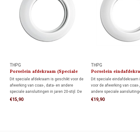
THPG
THPG
Porselein afdekraam (Speciale
Porselein eindafdekr
Aansluiting)
(Speciale Aansluiting
Dit speciale afdekraam is geschikt voor de
Dit speciale eindafdekraam 
afwerking van coax-, data- en andere
voor de afwerking van coax-,
speciale aansluitingen in jaren 20-stijl. De
andere speciale aansluitinge
authentieke uitstraling maakt het ideaal
stijl. De authentieke uitstra
€15,90
€19,90
voor klassieke interieurs, monumenten en
ideaal voor klassieke interie
restauratieprojecten.
monumenten en restauratiep