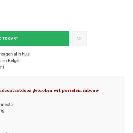
D TO CART
morgen al in huis
 en België
ent
wandcontactdoos gebroken wit porselein inbouw
onnector
ing