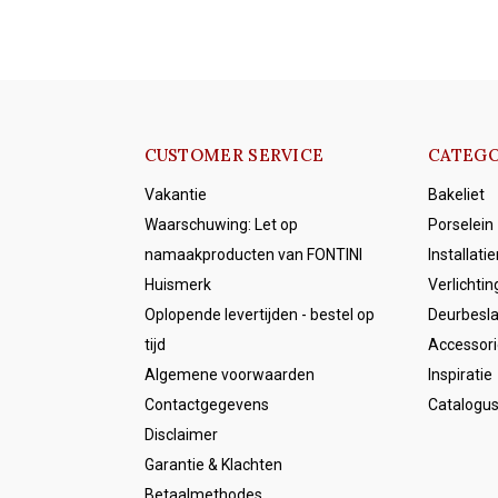
CUSTOMER SERVICE
CATEGO
Vakantie
Bakeliet
Waarschuwing: Let op
Porselein
namaakproducten van FONTINI
Installati
Huismerk
Verlichtin
Oplopende levertijden - bestel op
Deurbesl
tijd
Accessori
Algemene voorwaarden
Inspiratie
Contactgegevens
Catalogu
Disclaimer
Garantie & Klachten
Betaalmethodes