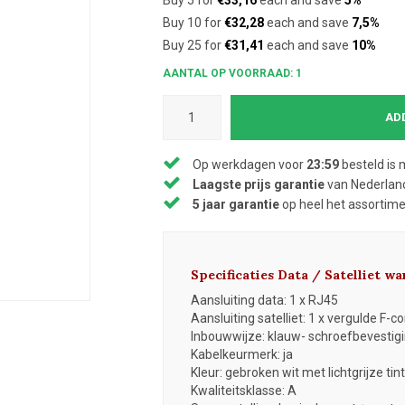
Buy 5 for
€33,16
each and save
5%
Buy 10 for
€32,28
each and save
7,5%
Buy 25 for
€31,41
each and save
10%
AANTAL OP VOORRAAD: 1
AD
Op werkdagen voor
23:59
besteld is 
Laagste prijs garantie
van Nederland
5 jaar garantie
op heel het assortim
Specificaties Data / Satelliet 
Aansluiting data: 1 x RJ45
Aansluiting satelliet: 1 x vergulde F-c
Inbouwwijze: klauw- schroefbevestig
Kabelkeurmerk: ja
Kleur: gebroken wit met lichtgrijze tint
Kwaliteitsklasse: A