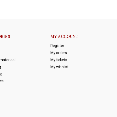
RIES
MY ACCOUNT
Register
My orders
emateriaal
My tickets
g
My wishlist
ag
es
s