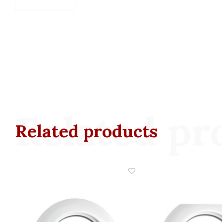
Related pr
Related products