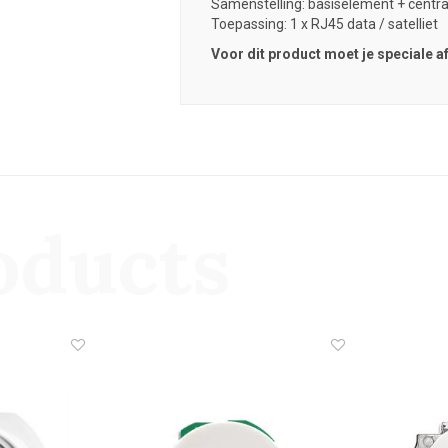
Samenstelling: basiselement + centr
Toepassing: 1 x RJ45 data / satelliet
Voor dit product moet je speciale 
oducts