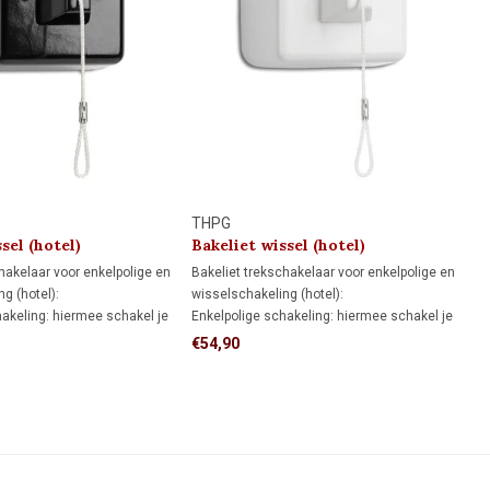
THPG
sel (hotel)
Bakeliet wissel (hotel)
aar 1930
trekschakelaar 1930
hakelaar voor enkelpolige en
Bakeliet trekschakelaar voor enkelpolige en
g (hotel):
wisselschakeling (hotel):
hakeling: hiermee schakel je
Enkelpolige schakeling: hiermee schakel je
 één schakelaar aan en uit.
een lamp vanaf één schakelaar aan en uit.
€54,90
ng: hiermee schakel je een
Wisselschakeling: hiermee schakel je een
e verschillende schakelaars
lamp vanaf twee verschillende schakelaars
aan en uit.