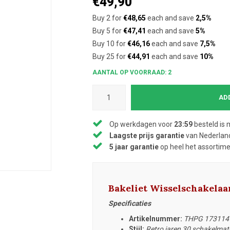
€49,90
Buy 2 for
€48,65
each and save
2,5%
Buy 5 for
€47,41
each and save
5%
Buy 10 for
€46,16
each and save
7,5%
Buy 25 for
€44,91
each and save
10%
AANTAL OP VOORRAAD: 2
AD
Op werkdagen voor
23:59
besteld is 
Laagste prijs garantie
van Nederland
5 jaar garantie
op heel het assortim
Bakeliet Wisselschakela
Specificaties
Artikelnummer:
THPG 173114
Stijl:
Retro jaren 30 schakelmate