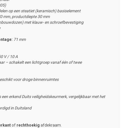
005)
elen op een steatiet (keramisch) basiselement
0 mm, productdiepte 30 mm
nbouwdozen) met klauw- en schroefbevestiging
g
ontage:
71 mm
0 V / 10 A
ar – schakelt een lichtgroep vanaf één of twee
eschikt voor droge binnenruimtes
 een erkend Duits veiligheidskeurmerk, vergelijkbaar met het
rdigd in Duitsland
erkant
of
rechthoekig
afdekraam.