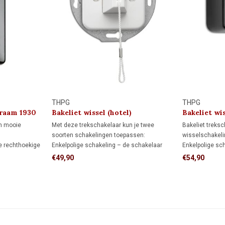
THPG
THPG
kraam 1930
Bakeliet wissel (hotel)
Bakeliet wis
trekschakelaar 1930
trekschakel
en mooie
Met deze trekschakelaar kun je twee
Bakeliet treksc
soorten schakelingen toepassen:
wisselschakelin
e rechthoekige
Enkelpolige schakeling – de schakelaar
Enkelpolige sc
g rondom de
bedient een lamp of lampgroep.
een lamp vanaf
€49,90
€54,90
fdekraam,
Wisselschakeling (hotelschakeling) – twee
Wisselschakeli
es hebt
schakelaars bedienen een lamp of
lamp vanaf twe
bijwerken.
lampgroep vanaf twee schakellocaties.
aan en uit.