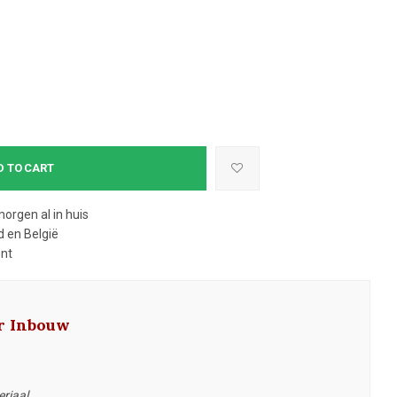
D TO CART
morgen al in huis
 en België
ent
ar Inbouw
riaal