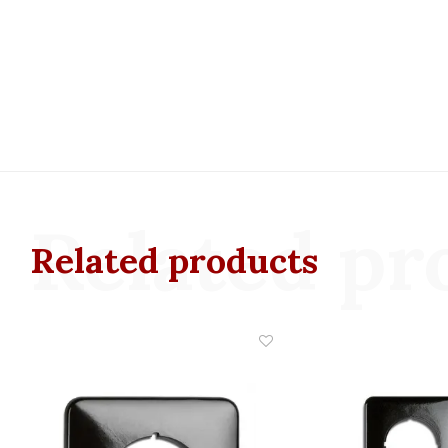
Related pr
Related products