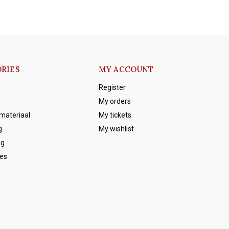
RIES
MY ACCOUNT
Register
My orders
emateriaal
My tickets
g
My wishlist
ag
es
s