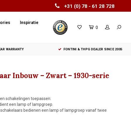
+31 (0) 78 - 61 28 728
ories
Inspiratie
0
YEAR WARRANTY
FONTINI & THPG DEALER SINCE 2005
aar Inbouw – Zwart – 1930-serie
ten schakelingen toepassen:
dient een lamp of lampgroep.
e schakelaars bedienen een lamp of lampgroep vanaf twee