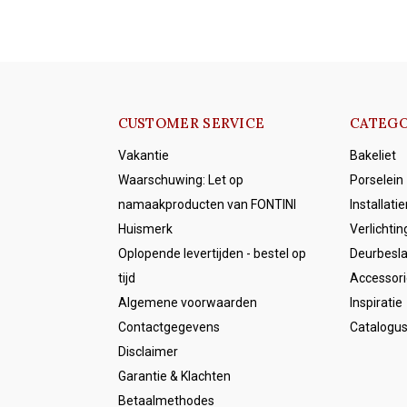
CUSTOMER SERVICE
CATEGO
Vakantie
Bakeliet
Waarschuwing: Let op
Porselein
namaakproducten van FONTINI
Installati
Huismerk
Verlichtin
Oplopende levertijden - bestel op
Deurbesl
tijd
Accessori
Algemene voorwaarden
Inspiratie
Contactgegevens
Catalogu
Disclaimer
Garantie & Klachten
Betaalmethodes