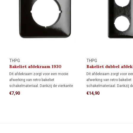
THPG
THPG
Bakeliet afdekraam 1930
Bakeliet dubbel afde
Dit afdekraam zorgt voor een mooie
Dit afdekraam zorgt voor e
afwerking van retro bakeliet
afwerking van retro bakeliet
schakelmateriaal. Dankzij de vierkante
schakelmateriaal. Dankzij d
vorm biedt het meer dekking rondom de
vorm biedt het meer dekkin
€7,90
€14,90
inbouwdoos dan een rond afdekraam,
inbouwdoos dan een rond a
ideaal als je de muur al netjes hebt
ideaal als je de muur al netj
afgewerkt en niet meer wilt bijwerken.
afgewerkt en niet meer wilt 