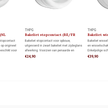
THPG
THPG
 (NL
Bakeliet stopcontact (BE/FR
Bakeliet wis
kindveilig) 1930
1930
 stopcontact
Bakeliet stopcontact voor opbouw,
Bakeliet wisse
op origineel
uitgevoerd in zwart bakeliet met zijdeglans
en wisselschake
Geschikt voor
afwerking. Voorzien van penaarde en
Enkelpolige sc
e (wandinvoer)
kinderbeveiliging. Geschikt voor bedrading
een lamp vanaf
€24,90
€39,90
 kabel. Met de
via de achterzijde (wandinvoer) of
Wisselschakeli
e jaren 30.
installatiebuis. Tijdloos jaren 30-design.
lamp vanaf twe
aan en uit.