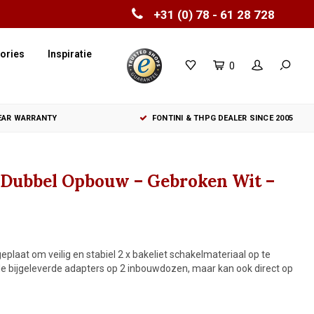
+31 (0) 78 - 61 28 728
ories
Inspiratie
0
YEAR WARRANTY
FONTINI & THPG DEALER SINCE 2005
 Dubbel Opbouw – Gebroken Wit –
aat om veilig en stabiel 2 x bakeliet schakelmateriaal op te
 bijgeleverde adapters op 2 inbouwdozen, maar kan ook direct op