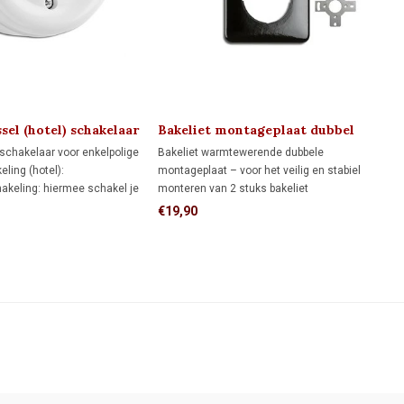
sel (hotel) schakelaar
Bakeliet montageplaat dubbel
1930
lschakelaar voor enkelpolige
Bakeliet warmtewerende dubbele
ling (hotel):
montageplaat – voor het veilig en stabiel
hakeling: hiermee schakel je
monteren van 2 stuks bakeliet
 één schakelaar aan en uit.
schakelmateriaal. Dankzij de bijgeleverde
€19,90
ng: hiermee schakel je een
adapters past deze montageplaat op twee
e verschillende schakelaars
inbouwdozen, maar ook direct op de wand.