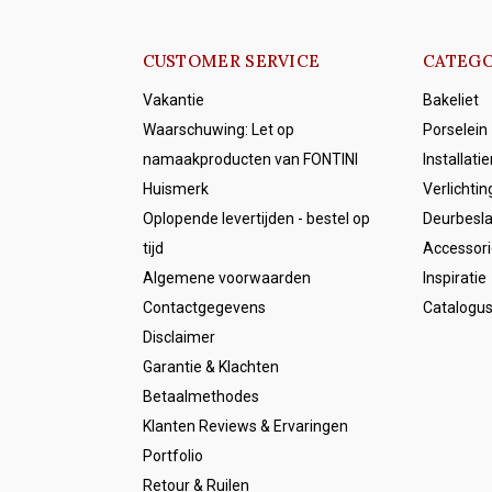
CUSTOMER SERVICE
CATEGO
Vakantie
Bakeliet
Waarschuwing: Let op
Porselein
namaakproducten van FONTINI
Installati
Huismerk
Verlichtin
Oplopende levertijden - bestel op
Deurbesl
tijd
Accessori
Algemene voorwaarden
Inspiratie
Contactgegevens
Catalogu
Disclaimer
Garantie & Klachten
Betaalmethodes
Klanten Reviews & Ervaringen
Portfolio
Retour & Ruilen