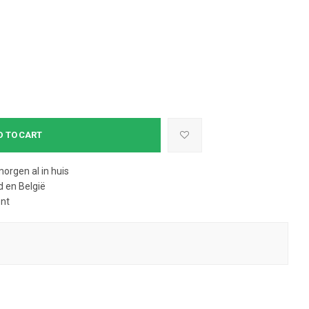
D TO CART
morgen al in huis
 en België
ent