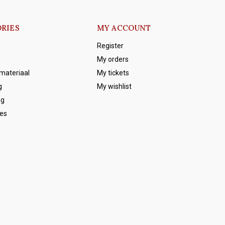
RIES
MY ACCOUNT
Register
My orders
emateriaal
My tickets
g
My wishlist
ag
es
s