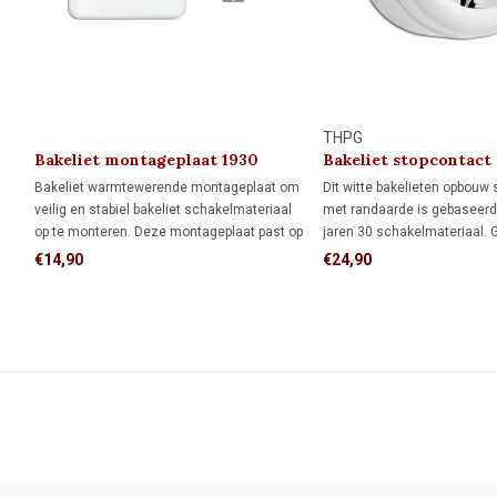
THPG
Bakeliet montageplaat 1930
Bakeliet stopcontact
kindveilig) 1930
Bakeliet warmtewerende montageplaat om
Dit witte bakelieten opbouw
veilig en stabiel bakeliet schakelmateriaal
met randaarde is gebaseerd 
op te monteren. Deze montageplaat past op
jaren 30 schakelmateriaal. 
1 inbouwdoos, maar kan ook direct op de
bedrading via de achterzijd
€14,90
€24,90
wand worden geplaatst.
of een opbouw-elektrabuis of
authentieke uitstraling van d