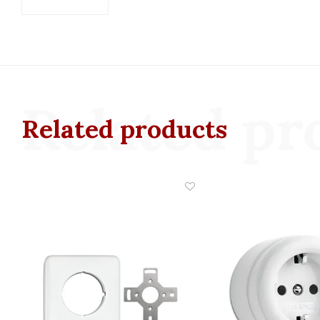
Related pr
Related products