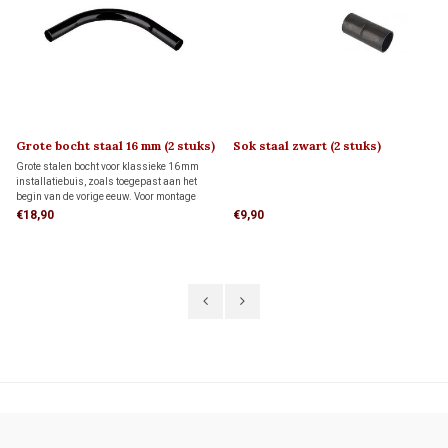
Grote bocht staal 16 mm (2 stuks)
Sok staal zwart (2 stuks)
Grote stalen bocht voor klassieke 16 mm
installatiebuis, zoals toegepast aan het
begin van de vorige eeuw. Voor montage
aan een buis zijn twee sokken nodig, die
€18,90
€9,90
apart besteld moeten worden. Deze sokken
vind je hieronder bij de gerelateerde
producten.