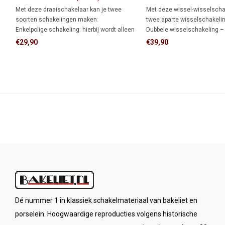
schakelaar 1910
wisselschakelaar 1910
Met deze draaischakelaar kan je twee
Met deze wissel-wisselscha
soorten schakelingen maken:
twee aparte wisselschakeli
Enkelpolige schakeling: hierbij wordt alleen
Dubbele wisselschakeling –
de stroomvoerende draad onderbroken.
bedien je twee lampen onafh
€29,90
€39,90
Wisselschakeling (hotelschakeling): twee
elkaar, elk vanaf twee locat
schakelaars bedienen samen één lamp of
voor (hotel)wisselschakelin
lampgroep.
Dé nummer 1 in klassiek schakelmateriaal van bakeliet en
porselein. Hoogwaardige reproducties volgens historische