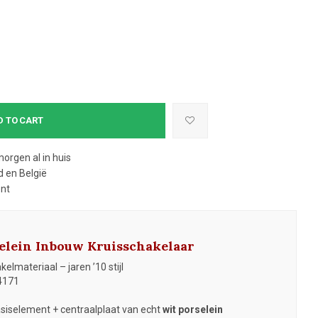
D TO CART
morgen al in huis
 en België
ent
elein Inbouw Kruisschakelaar
elmateriaal – jaren ’10 stijl
4171
siselement + centraalplaat van echt
wit porselein