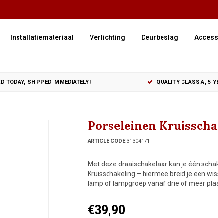
Installatiemateriaal
Verlichting
Deurbeslag
Access
D TODAY, SHIPPED IMMEDIATELY!
QUALITY CLASS A, 5 
Porseleinen Kruisschak
ARTICLE CODE
31304171
Met deze draaischakelaar kan je één scha
Kruisschakeling – hiermee breid je een wi
lamp of lampgroep vanaf drie of meer plaa
€39,90