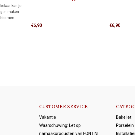
1910
kelaar kan je
ngen maken:
 hiermee
ankelijk van
€6,90
€6,90
ies. Geschikt
gen.
CUSTOMER SERVICE
CATEGO
Vakantie
Bakeliet
Waarschuwing: Let op
Porselein
namaakproducten van FONTINI
Installati