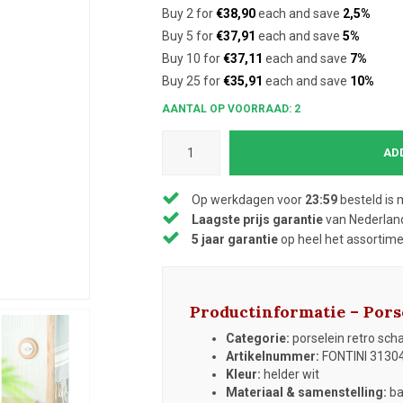
Buy 2 for
€38,90
each and save
2,5%
Buy 5 for
€37,91
each and save
5%
Buy 10 for
€37,11
each and save
7%
Buy 25 for
€35,91
each and save
10%
AANTAL OP VOORRAAD: 2
AD
Op werkdagen voor
23:59
besteld is 
Laagste prijs garantie
van Nederland
5 jaar garantie
op heel het assortim
Productinformatie – Pors
Categorie:
porselein retro schak
Artikelnummer:
FONTINI 3130
Kleur:
helder wit
Materiaal & samenstelling:
ba