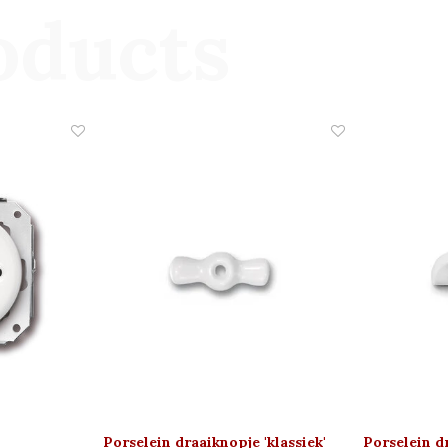
oducts
Porselein draaiknopje 'klassiek'
Porselein dr