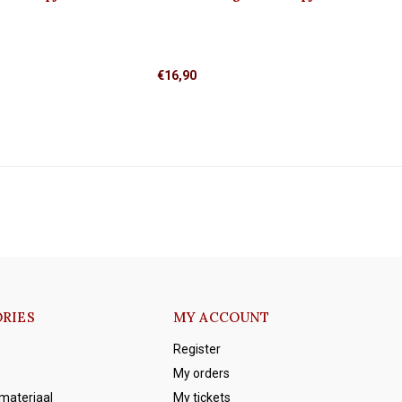
'klassiek' 1910
€16,90
RIES
MY ACCOUNT
Register
My orders
emateriaal
My tickets