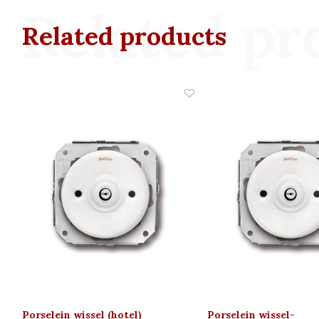
Related pr
Related products
Porselein wissel (hotel)
Porselein wissel-