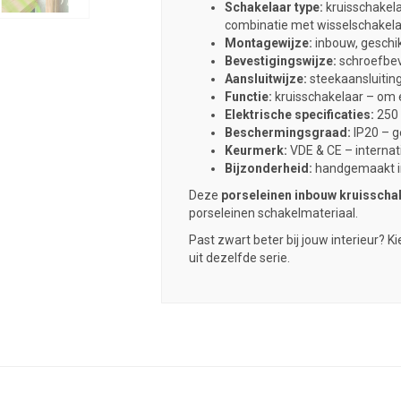
Schakelaar type:
kruisschakelaa
combinatie met wisselschakel
Montagewijze:
inbouw, geschi
Bevestigingswijze:
schroefbev
Aansluitwijze:
steekaansluiting
Functie:
kruisschakelaar – om é
Elektrische specificaties:
250 
Beschermingsgraad:
IP20 – g
Keurmerk:
VDE & CE – internat
Bijzonderheid:
handgemaakt in
Deze
porseleinen inbouw kruisscha
porseleinen schakelmateriaal.
Past zwart beter bij jouw interieur? 
uit dezelfde serie.