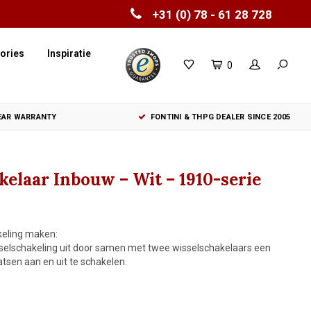
+31 (0) 78 - 61 28 728
ories
Inspiratie
0
YEAR WARRANTY
FONTINI & THPG DEALER SINCE 2005
elaar Inbouw – Wit – 1910-serie
keling maken:
sselschakeling uit door samen met twee wisselschakelaars een
tsen aan en uit te schakelen.