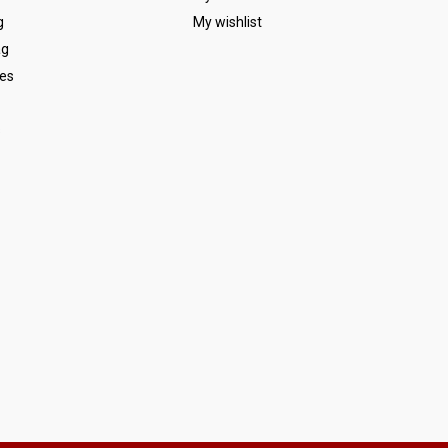
g
My wishlist
ag
es
s